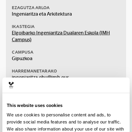
EZAGUTZA ARLOA
Ingeniaritza eta Arkitektura
IKASTEGIA
Elgoibarko Ingeniaritza Dualaren Eskola (IMH
Campus)
CAMPUSA
Gipuzkoa
HARREMANETARAKO
ingeniaritza.ehu@imh.eus
IRAUPENA
4 urte
This website uses cookies
KREDITU KOPURUA
We use cookies to personalise content and ads, to
240 kreditu
ECTS
provide social media features and to analyse our traffic.
HIZKUNTZAK
We also share information about your use of our site with