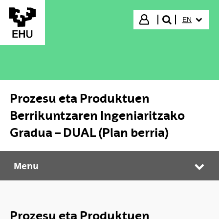
Skip to Main Content
SELECTED
Login
EN
search"
Prozesu eta Produktuen
Berrikuntzaren Ingeniaritzako
Gradua – DUAL (Plan berria)
Menu
Prozesu eta Produktuen Berrikuntzaren Ingeniaritzako Gradua – DUAL (Plan berria)
Tog
Prozesu eta Produktuen