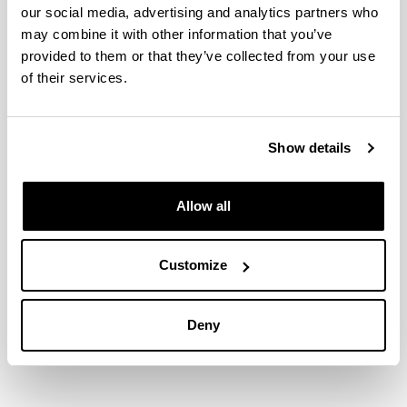
Euskara, ingelesa, gaztelania
our social media, advertising and analytics partners who
may combine it with other information that you’ve
IRAKASKUNTZA MOTA
provided to them or that they’ve collected from your use
Ikasgelako gradua
of their services.
KREDITUAREN PREZIOA 1. MATRIKULAN
112 €
Show details
GUTXIENEKO NOTA
Sarrera froga espezifikoa egingo da: USE
emaitzaren %30 eta froga espezifikoaren
Allow all
emaitzaren %70 kontuan hartuko da onartua
izateko
Customize
ESKAINITAKO PLAZAK
50 plaza, sarrera-frogarekin
Deny