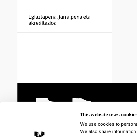
Egiaztapena, jarraipena eta
akreditazioa
This website uses cookie
We use cookies to personal
We also share information 