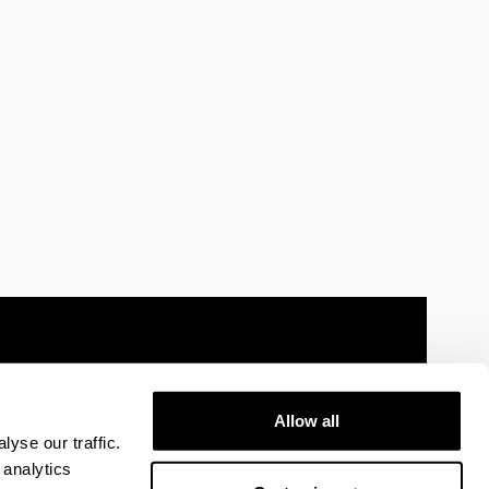
Allow all
 information
Sitemap
Help
Contact
yse our traffic.
 analytics