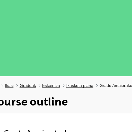
Ikasi
Graduak
Eskaintza
Ikasketa plana
Gradu Amaierako
ourse outline
ubpages