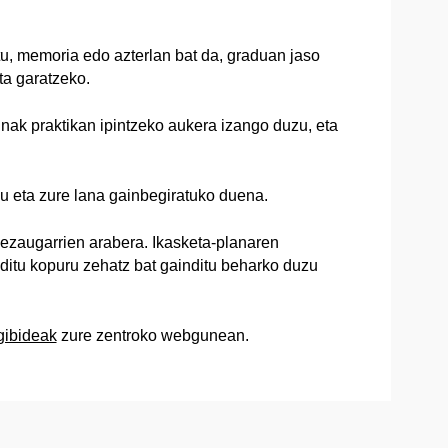
, memoria edo azterlan bat da, graduan jaso
ta garatzeko.
unak praktikan ipintzeko aukera izango duzu, eta
u eta zure lana gainbegiratuko duena.
n ezaugarrien arabera. Ikasketa-planaren
editu kopuru zehatz bat gainditu beharko duzu
gibideak
zure zentroko webgunean.