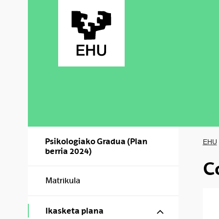
Skip to Main Content
Psikologiako Gradua (Plan
EHU
berria 2024)
C
Matrikula
Show/hide s
Ikasketa plana