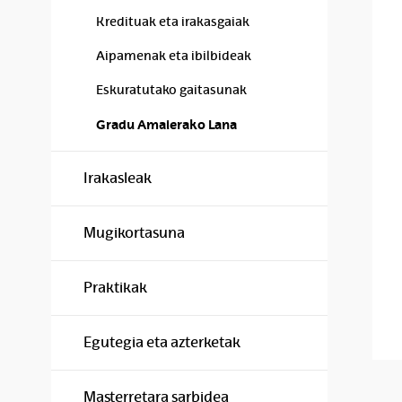
Kredituak eta irakasgaiak
Aipamenak eta ibilbideak
Eskuratutako gaitasunak
Gradu Amaierako Lana
Irakasleak
Mugikortasuna
Praktikak
Egutegia eta azterketak
Masterretara sarbidea