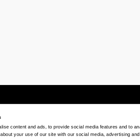
s
Electronic-office
Accessibility
Legal
ise content and ads, to provide social media features and to anal
about your use of our site with our social media, advertising and