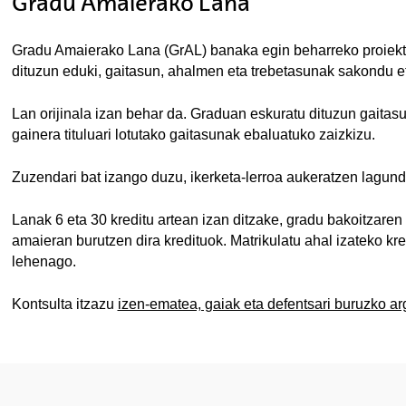
Gradu Amaierako Lana
Gradu Amaierako Lana (GrAL) banaka egin beharreko proiektu
dituzun eduki, gaitasun, ahalmen eta trebetasunak sakondu e
Lan orijinala izan behar da. Graduan eskuratu dituzun gaitas
gainera tituluari lotutako gaitasunak ebaluatuko zaizkizu.
Zuzendari bat izango duzu, ikerketa-lerroa aukeratzen lagund
Lanak 6 eta 30 kreditu artean izan ditzake, gradu bakoitzare
amaieran burutzen dira kredituok. Matrikulatu ahal izateko kr
lehenago.
Kontsulta itzazu
izen-ematea, gaiak eta defentsari buruzko ar