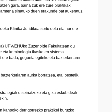
ratzen gara, baina zuk ere zure praktikak
tzarmena sinatuko duen erakunde bat aukeratuz
eko Klinika Juridikoa sortu dela eta hor ere
inika) UPV/EHUko Zuzenbide Fakultatean du
e eta kriminologia ikasketen sistema
t ere bada, gogoeta egiteko eta bazterkeriaren
 bazterkeriaren aurka borratzea, eta, bestetik,
strategiak diseinatzeko eta giza eskubideak
ekin.
un
kanpoko derrigorrezko praktikei buruzko