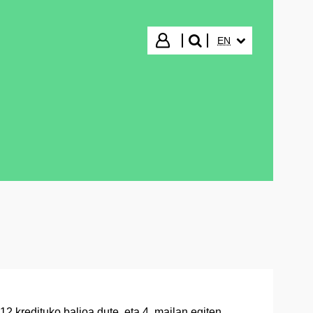
SELECTED LANGUA
Login
EN
search"
 kredituko balioa dute, eta 4. mailan egiten