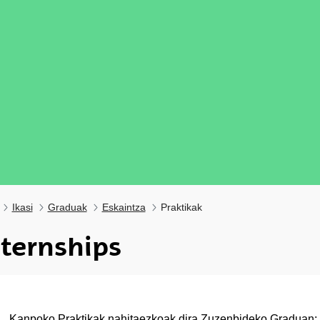
Ikasi
Graduak
Eskaintza
Praktikak
nternships
ubpages
Kanpoko Praktikak nahitaezkoak dira Zuzenbideko Graduan; 12