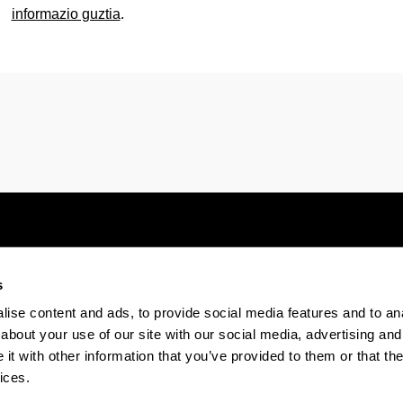
informazio guztia
.
s
Electronic-office
Accessibility
Legal
ise content and ads, to provide social media features and to anal
about your use of our site with our social media, advertising and
t with other information that you’ve provided to them or that the
The EHU in Tiktok
The EHU in Bluesk
The EH
ices.