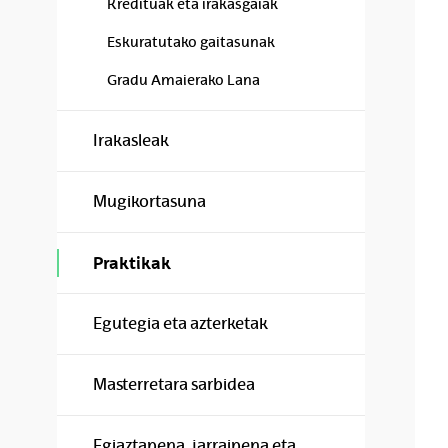
Kredituak eta irakasgaiak
Eskuratutako gaitasunak
Gradu Amaierako Lana
Irakasleak
Mugikortasuna
Praktikak
Egutegia eta azterketak
Masterretara sarbidea
Egiaztapena, jarraipena eta