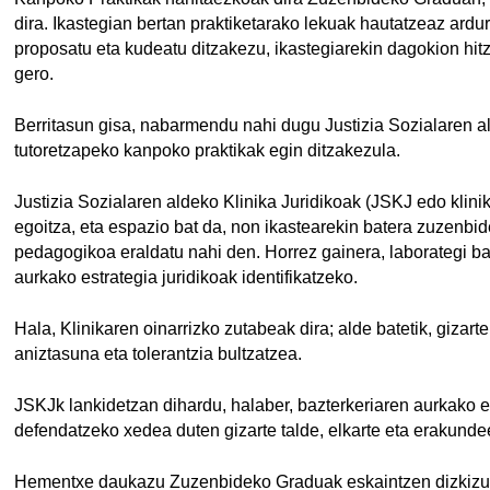
dira. Ikastegian bertan praktiketarako lekuak hautatzeaz ardu
proposatu eta kudeatu ditzakezu, ikastegiarekin dagokion hi
gero.
Berritasun gisa, nabarmendu nahi dugu Justizia Sozialaren ald
tutoretzapeko kanpoko praktikak egin ditzakezula.
Justizia Sozialaren aldeko Klinika Juridikoak (JSKJ edo kl
egoitza, eta espazio bat da, non ikastearekin batera zuzenbid
pedagogikoa eraldatu nahi den. Horrez gainera, laborategi ba
aurkako estrategia juridikoak identifikatzeko.
Hala, Klinikaren oinarrizko zutabeak dira; alde batetik, gizarte
aniztasuna eta tolerantzia bultzatzea.
JSKJk lankidetzan dihardu, halaber, bazterkeriaren aurkako e
defendatzeko xedea duten gizarte talde, elkarte eta erakunde
Hementxe daukazu Zuzenbideko Graduak eskaintzen dizkiz