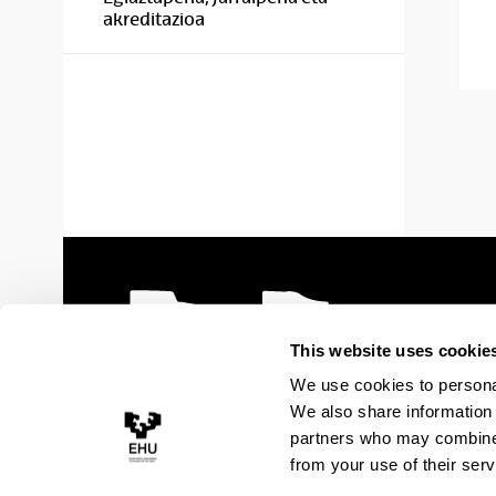
akreditazioa
This website uses cookie
We use cookies to personal
We also share information 
partners who may combine i
from your use of their serv