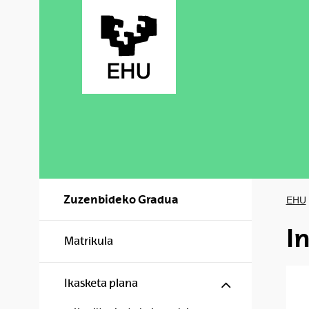
Skip to Main Content
Zuzenbideko Gradua
EHU
I
Matrikula
Show/hide s
Ikasketa plana