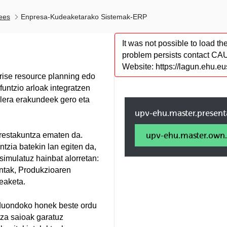
ees
Enpresa-Kudeaketarako Sistemak-ERP
It was not possible to load the
problem persists contact CA
Website: https://lagun.ehu.eu
rise resource planning edo
funtzio arloak integratzen
lera erakundeek gero eta
upv-ehu.master.presenta
upv-ehu.master.own.
restakuntza ematen da.
ntzia batekin lan egiten da,
simulatuz hainbat alorretan:
ntak, Produkzioaren
eaketa.
aduondoko honek beste ordu
tza saioak garatuz