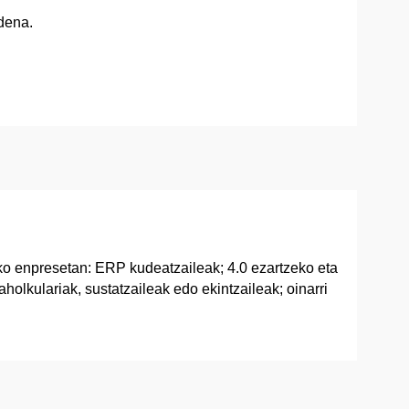
dena.
ako enpresetan: ERP kudeatzaileak; 4.0 ezartzeko eta
holkulariak, sustatzaileak edo ekintzaileak; oinarri