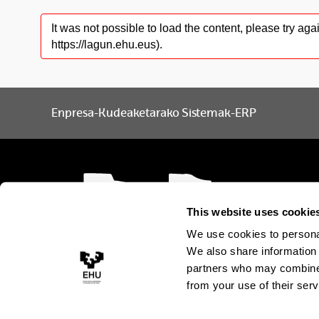
It was not possible to load the content, please try a
https://lagun.ehu.eus).
Enpresa-Kudeaketarako Sistemak-ERP
This website uses cookie
We use cookies to personal
We also share information 
partners who may combine i
from your use of their serv