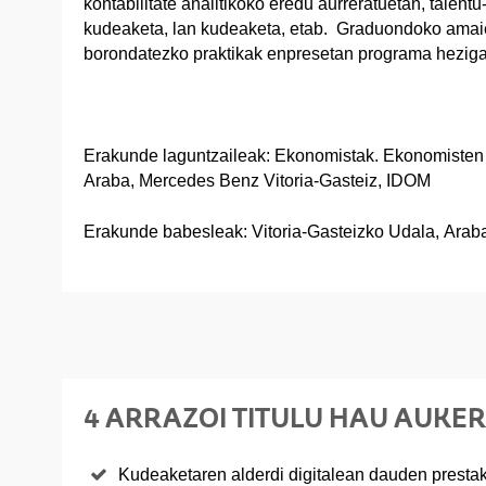
kontabilitate analitikoko eredu aurreratuetan, talentu
kudeaketa, lan kudeaketa, etab. Graduondoko amai
borondatezko praktikak enpresetan programa hezigar
Erakunde laguntzaileak: Ekonomistak. Ekonomisten
Araba, Mercedes Benz Vitoria-Gasteiz, IDOM
Erakunde babesleak: Vitoria-Gasteizko Udala, Arab
4 ARRAZOI TITULU HAU AUKE
Kudeaketaren alderdi digitalean dauden prestaku