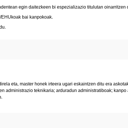
entean egin daitezkeen bi espezializazio titulutan oinarritzen 
PV/EHUkoak bai kanpokoak.
du.
ela eta, master honek irteera ugari eskaintzen ditu era askot
en administrazio teknikaria; arduradun administratiboak; kanpo a
b.