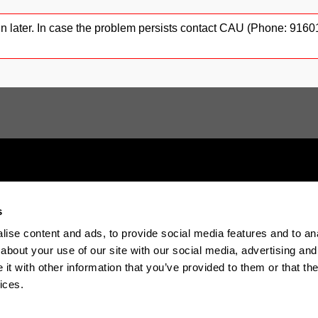
gain later. In case the problem persists contact CAU (Phone: 91
s
Electronic-office
Accessibility
Legal in
ise content and ads, to provide social media features and to anal
about your use of our site with our social media, advertising and
t with other information that you’ve provided to them or that the
The EHU in Tiktok
The EHU in Blue
The EH
ices.