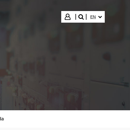
SELECTED LANGUA
Login
EN
search"
la