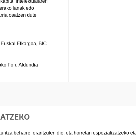
-kapital intelektualaren
erako lanak edo
ria osatzen dute.
 Euskal Elkargoa, BIC
ako Foru Aldundia
RATZEKO
ntza beharrei erantzuten die, eta horretan espezializatzeko et