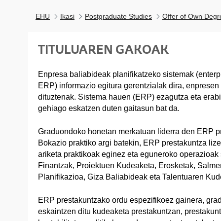
EHU
Ikasi
Postgraduate Studies
Offer of Own Degr
TITULUAREN GAKOAK
Enpresa baliabideak planifikatzeko sistemak (enterp
ERP) informazio egitura gerentzialak dira, enpresen 
dituztenak. Sistema hauen (ERP) ezagutza eta erabi
gehiago eskatzen duten gaitasun bat da.
Graduondoko honetan merkatuan liderra den ERP p
Bokazio praktiko argi batekin, ERP prestakuntza lize
ariketa praktikoak eginez eta eguneroko operazioak 
Finantzak, Proiektuen Kudeaketa, Erosketak, Salme
Planifikazioa, Giza Baliabideak eta Talentuaren Kud
ERP prestakuntzako ordu espezifikoez gainera, gr
eskaintzen ditu kudeaketa prestakuntzan, prestakun