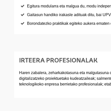
Egitura modularra eta malgua du, modu independ
Gaitasun handiko irakasle adituak ditu, bai U
Borondatezko praktikak egiteko aukera ematen 
IRTEERA PROFESIONALAK
Haren zabalera, zeharkakotasuna eta malgutasuna dir
digitalizatzeko proiektuetako kudeatzaileak; salment
teknologikoko enpresa berrietako profesionalak; eta