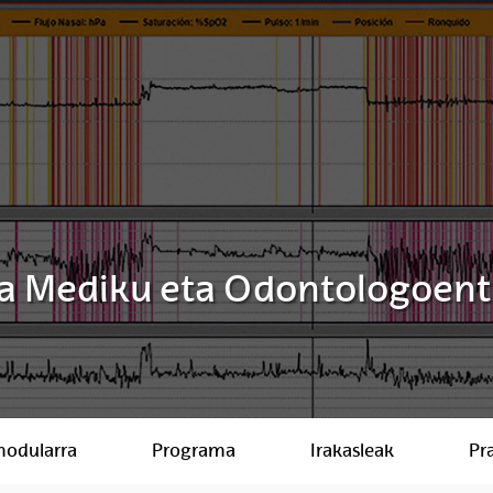
 Mediku eta Odontologoent
modularra
Programa
Irakasleak
Pr