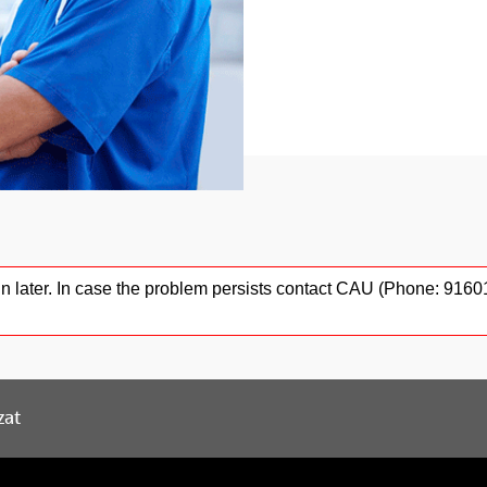
gain later. In case the problem persists contact CAU (Phone: 91
zat