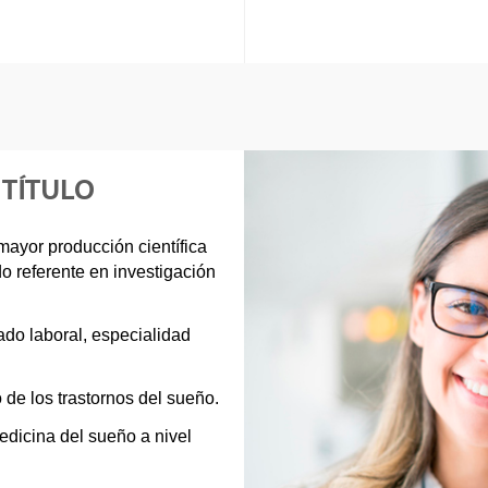
 TÍTULO
mayor producción científica
o referente en investigación
ado laboral, especialidad
de los trastornos del sueño.
edicina del sueño a nivel