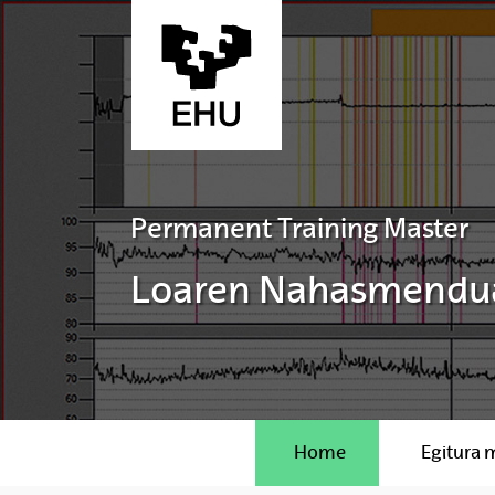
Skip to Main Content
Permanent Training Master
Loaren Nahasmendua
Home
Egitura 