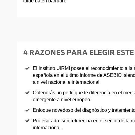
talde baten barruan.
4 RAZONES PARA ELEGIR ESTE
El Instituto UIRMI posee el reconocimiento a la 
española en el último informe de ASEBIO, siend
a nivel nacional e internacional.
Obtendrás un perfil que te diferencia en el merc
emergente a nivel europeo.
Enfoque novedoso del diagnóstico y tratamiento 
Profesorado: son referencia en el sector de la m
internacional.