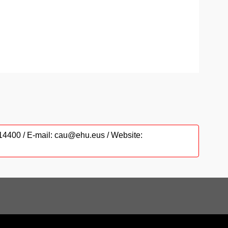
6014400 / E-mail: cau@ehu.eus / Website: