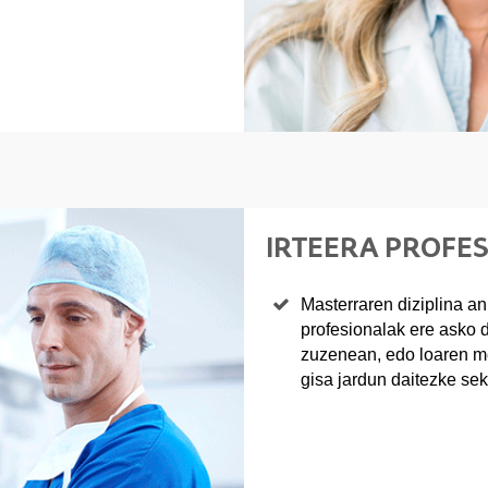
IRTEERA PROFE
Masterraren diziplina an
profesionalak ere asko di
zuzenean, edo loaren med
gisa jardun daitezke sek