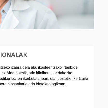
SIONALAK
itzeko izaera dela eta, ikasleentzako irtenbide
ra. Alde batetik, arlo klinikora sar daitezke
ikuntzaren ikerketa arloan, eta, bestetik, ikertzaile
tore biosanitario edo bioteknologikoan.