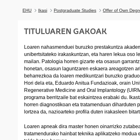
EHU
Ikasi
Postgraduate Studies
Offer of Own Degr
TITULUAREN GAKOAK
Loaren nahasmenduei buruzko prestakuntza akademi
unibertsitateko irakaskuntzan, eta haren lekua oso le
mailan. Patologia horren gizarte eta osasun garrantz
honetan, osasun laguntzaren eskaera areagotzen ari 
beharrezkoa da loaren medikuntzari buruzko gradu
Hori dela eta, Eduardo Anitua Fundazioak, orain Unive
Regenerative Medicine and Oral Implantology (UIR
programa berritzaile bat eskaintzea erabaki du. Ikas
horren diagnostikoan eta tratamenduan diharduten p
lortzea da, nazioarteko profila duten irakasleen bitart
Loaren apneak dira master honen oinarrizko zutabea
tratamendurako hainbat teknika aplikatzeko modua er