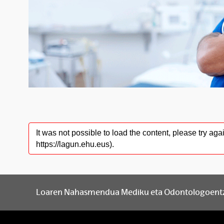
It was not possible to load the content, please try a
https://lagun.ehu.eus).
Loaren Nahasmendua Mediku eta Odontologoent