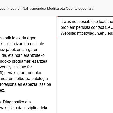
ees
Loaren Nahasmendua Mediku eta Odontologoentzat
It was not possible to load the
problem persists contact CA
Website: https://lagun.ehu.eu
korik ia ez da egon
ku txikia izan da ospitale
iaz jabetzen ari garen
da, eta horri erantzuteko
ondoko programak ezartzea.
rsity Institute for
MI) denak, graduondoko
taroaren helburua patologia
rofesionalen espezializazioa
ez.
. Diagnostiko eta
akutsiko da, diziplinarteko