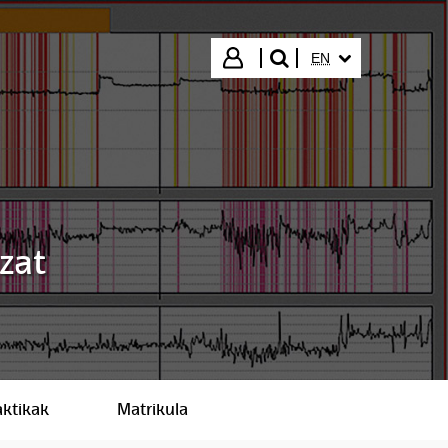
SELECTED LANGUA
Login
EN
search"
zat
aktikak
Matrikula