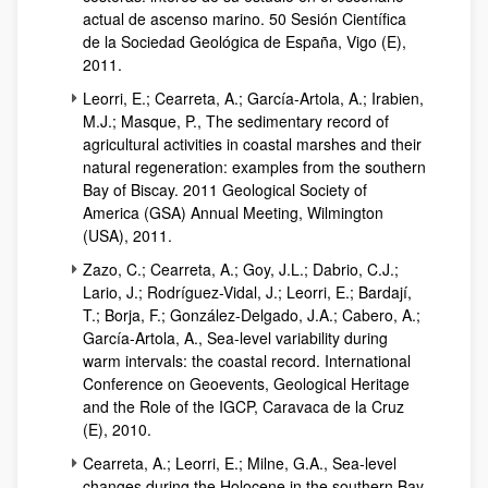
actual de ascenso marino. 50 Sesión Científica
de la Sociedad Geológica de España, Vigo (E),
2011.
Leorri, E.; Cearreta, A.; García-Artola, A.; Irabien,
M.J.; Masque, P., The sedimentary record of
agricultural activities in coastal marshes and their
natural regeneration: examples from the southern
Bay of Biscay. 2011 Geological Society of
America (GSA) Annual Meeting, Wilmington
(USA), 2011.
Zazo, C.; Cearreta, A.; Goy, J.L.; Dabrio, C.J.;
Lario, J.; Rodríguez-Vidal, J.; Leorri, E.; Bardají,
T.; Borja, F.; González-Delgado, J.A.; Cabero, A.;
García-Artola, A., Sea-level variability during
warm intervals: the coastal record. International
Conference on Geoevents, Geological Heritage
and the Role of the IGCP, Caravaca de la Cruz
(E), 2010.
Cearreta, A.; Leorri, E.; Milne, G.A., Sea-level
changes during the Holocene in the southern Bay