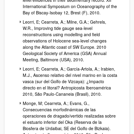
level evidences in their sedimentary record. XII
International Symposium on Oceanography of the
Bay of Biscay-Isobay 12, Brest (F), 2010.
Leorri, E; Cearreta, A.; Milne, G.A.; Gehrels,
W.R., Improving tide gauge sea-level
reconstructions using modelling and field
observations of Holocene sea-level changes
along the Atlantic coast of SW Europe. 2010
Geological Society of America (GSA) Annual
Meeting, Baltimore (USA), 2010.
Leorri, E; Cearreta, A.; García-Artola, A.; Irabien,
M.J., Ascenso relativo del nivel marino en la costa
vasca (sur del Golfo de Vizcaya): ¿Impacto
directo en el litoral? Antropicosta Iberoamérica
2010, São Paulo-Cananeia (Brasil), 2010.
Monge, M; Cearreta, A.; Evans, G.,
Consecuencias morfodinámicas de las
operaciones de dragado/vertido realizadas sobre
el estuario inferior del Oka (Reserva de la
Biosfera de Urdaibai, SE del Golfo de Bizkaia).