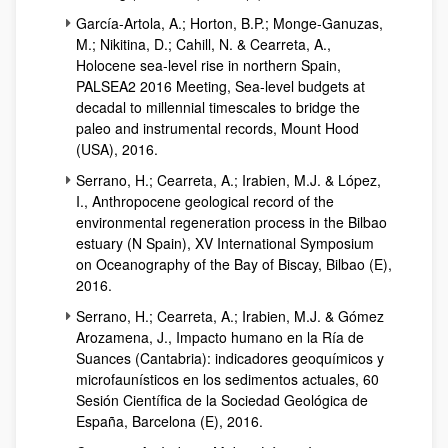
García-Artola, A.; Horton, B.P.; Monge-Ganuzas,
M.; Nikitina, D.; Cahill, N. & Cearreta, A.,
Holocene sea-level rise in northern Spain,
PALSEA2 2016 Meeting, Sea-level budgets at
decadal to millennial timescales to bridge the
paleo and instrumental records, Mount Hood
(USA), 2016.
Serrano, H.; Cearreta, A.; Irabien, M.J. & López,
I., Anthropocene geological record of the
environmental regeneration process in the Bilbao
estuary (N Spain), XV International Symposium
on Oceanography of the Bay of Biscay, Bilbao (E),
2016.
Serrano, H.; Cearreta, A.; Irabien, M.J. & Gómez
Arozamena, J., Impacto humano en la Ría de
Suances (Cantabria): indicadores geoquímicos y
microfaunísticos en los sedimentos actuales, 60
Sesión Científica de la Sociedad Geológica de
España, Barcelona (E), 2016.