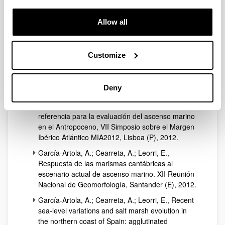
symposium in honour of Prof. Antonio Cendrero,
Santander (E), 2012.
Allow all
Leorri, E.; Cearreta, A.; Milne, G., Field
observations and modeling of Holocene sea-level
changes in the SW Europe: assessing
Customize
anthropogenic sea-level rise, 2012 Geological
Society of America (GSA) Annual Meeting,
Charlotte (USA), 2012.
Deny
Cearreta, A.; Leorri, E., Cambios del nivel marino
en el Golfo de Vizcaya durante el Holoceno como
referencia para la evaluación del ascenso marino
en el Antropoceno, VII Simposio sobre el Margen
Ibérico Atlántico MIA2012, Lisboa (P), 2012.
García-Artola, A.; Cearreta, A.; Leorri, E.,
Respuesta de las marismas cantábricas al
escenario actual de ascenso marino. XII Reunión
Nacional de Geomorfología, Santander (E), 2012.
García-Artola, A.; Cearreta, A.; Leorri, E., Recent
sea-level variations and salt marsh evolution in
the northern coast of Spain: agglutinated