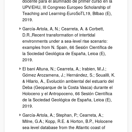
docente para el alumnado de primer curso en la
UPV/EHU, III Congreso Europeo Scholarship of
Teaching and Learning-EuroSoTL19, Bilbao (E),
2019.
García-Artola, A, N.; Cearreta, A. & Corbett,
D.R.,Recent transformation of intertidal
environments under a sea-level rise scenario:
examples from N. Spain, 66 Sesión Científica de
la Sociedad Geológica de España, Leioa (E),
2019.
El bani Altuna, N.; Cearreta, A.; Irabien, M.J.;
Gómez Arozamena, J.; Hernández, S.; Soualili, K.
& Hilario, A., Evolución ambiental del estuario del
Deba (Geoparque de la Costa Vasca) durante el
Holoceno y el Antropoceno, 66 Sesión Científica
de la Sociedad Geológica de España, Leioa (E),
2019.
García-Artola, A.; Stephan, P.; Cearreta, A.;
Milne, G.A.; Kopp, R.E. & Horton, B.P., Holocene
sea-level database from the Atlantic coast of