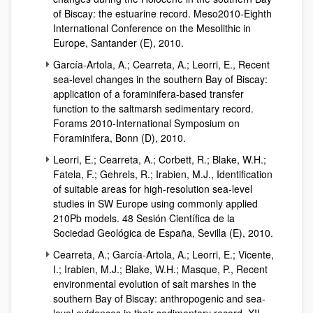
of Biscay: the estuarine record. Meso2010-Eighth
International Conference on the Mesolithic in
Europe, Santander (E), 2010.
García-Artola, A.; Cearreta, A.; Leorri, E., Recent
sea-level changes in the southern Bay of Biscay:
application of a foraminifera-based transfer
function to the saltmarsh sedimentary record.
Forams 2010-International Symposium on
Foraminifera, Bonn (D), 2010.
Leorri, E.; Cearreta, A.; Corbett, R.; Blake, W.H.;
Fatela, F.; Gehrels, R.; Irabien, M.J., Identification
of suitable areas for high-resolution sea-level
studies in SW Europe using commonly applied
210Pb models. 48 Sesión Científica de la
Sociedad Geológica de España, Sevilla (E), 2010.
Cearreta, A.; García-Artola, A.; Leorri, E.; Vicente,
I.; Irabien, M.J.; Blake, W.H.; Masque, P., Recent
environmental evolution of salt marshes in the
southern Bay of Biscay: anthropogenic and sea-