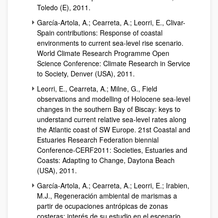
Toledo (E), 2011.
García-Artola, A.; Cearreta, A.; Leorri, E., Clivar-
Spain contributions: Response of coastal
environments to current sea-level rise scenario.
World Climate Research Programme Open
Science Conference: Climate Research in Service
to Society, Denver (USA), 2011.
Leorri, E., Cearreta, A.; Milne, G., Field
observations and modelling of Holocene sea-level
changes in the southern Bay of Biscay: keys to
understand current relative sea-level rates along
the Atlantic coast of SW Europe. 21st Coastal and
Estuaries Research Federation biennial
Conference-CERF2011: Societies, Estuaries and
Coasts: Adapting to Change, Daytona Beach
(USA), 2011.
García-Artola, A.; Cearreta, A.; Leorri, E.; Irabien,
M.J., Regeneración ambiental de marismas a
partir de ocupaciones antrópicas de zonas
costeras: interés de su estudio en el escenario