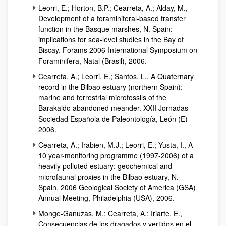
Leorri, E.; Horton, B.P.; Cearreta, A.; Alday, M.,
Development of a foraminiferal-based transfer
function in the Basque marshes, N. Spain:
implications for sea-level studies in the Bay of
Biscay. Forams 2006-International Symposium on
Foraminifera, Natal (Brasil), 2006.
Cearreta, A.; Leorri, E.; Santos, L., A Quaternary
record in the Bilbao estuary (northern Spain):
marine and terrestrial microfossils of the
Barakaldo abandoned meander. XXII Jornadas
Sociedad Española de Paleontología, León (E)
2006.
Cearreta, A.; Irabien, M.J.; Leorri, E.; Yusta, I., A
10 year-monitoring programme (1997-2006) of a
heavily polluted estuary: geochemical and
microfaunal proxies in the Bilbao estuary, N.
Spain. 2006 Geological Society of America (GSA)
Annual Meeting, Philadelphia (USA), 2006.
Monge-Ganuzas, M.; Cearreta, A.; Iriarte, E.,
Consecuencias de los dragados y vertidos en el