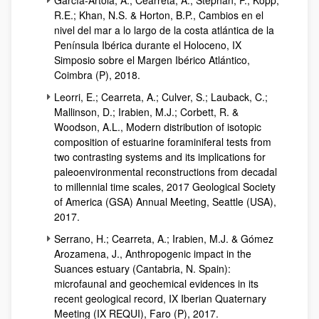
García-Artola, A.; Cearreta, A.; Stéphan, P.; Kopp,
R.E.; Khan, N.S. & Horton, B.P., Cambios en el
nivel del mar a lo largo de la costa atlántica de la
Península Ibérica durante el Holoceno, IX
Simposio sobre el Margen Ibérico Atlántico,
Coimbra (P), 2018.
Leorri, E.; Cearreta, A.; Culver, S.; Lauback, C.;
Mallinson, D.; Irabien, M.J.; Corbett, R. &
Woodson, A.L., Modern distribution of isotopic
composition of estuarine foraminiferal tests from
two contrasting systems and its implications for
paleoenvironmental reconstructions from decadal
to millennial time scales, 2017 Geological Society
of America (GSA) Annual Meeting, Seattle (USA),
2017.
Serrano, H.; Cearreta, A.; Irabien, M.J. & Gómez
Arozamena, J., Anthropogenic impact in the
Suances estuary (Cantabria, N. Spain):
microfaunal and geochemical evidences in its
recent geological record, IX Iberian Quaternary
Meeting (IX REQUI), Faro (P), 2017.