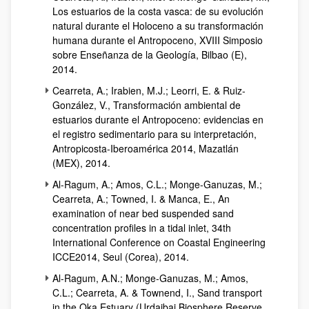
Los estuarios de la costa vasca: de su evolución
natural durante el Holoceno a su transformación
humana durante el Antropoceno, XVIII Simposio
sobre Enseñanza de la Geología, Bilbao (E),
2014.
Cearreta, A.; Irabien, M.J.; Leorri, E. & Ruiz-
González, V., Transformación ambiental de
estuarios durante el Antropoceno: evidencias en
el registro sedimentario para su interpretación,
Antropicosta-Iberoamérica 2014, Mazatlán
(MEX), 2014.
Al-Ragum, A.; Amos, C.L.; Monge-Ganuzas, M.;
Cearreta, A.; Towned, I. & Manca, E., An
examination of near bed suspended sand
concentration profiles in a tidal inlet, 34th
International Conference on Coastal Engineering
ICCE2014, Seul (Corea), 2014.
Al-Ragum, A.N.; Monge-Ganuzas, M.; Amos,
C.L.; Cearreta, A. & Townend, I., Sand transport
in the Oka Estuary (Urdaibai Biosphere Reserve,