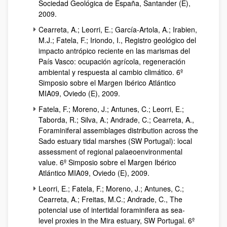
Sociedad Geológica de España, Santander (E),
2009.
Cearreta, A.; Leorri, E.; García-Artola, A.; Irabien,
M.J.; Fatela, F.; Iriondo, I., Registro geológico del
impacto antrópico reciente en las marismas del
País Vasco: ocupación agrícola, regeneración
ambiental y respuesta al cambio climático. 6º
Simposio sobre el Margen Ibérico Atlántico
MIA09, Oviedo (E), 2009.
Fatela, F.; Moreno, J.; Antunes, C.; Leorri, E.;
Taborda, R.; Silva, A.; Andrade, C.; Cearreta, A.,
Foraminiferal assemblages distribution across the
Sado estuary tidal marshes (SW Portugal): local
assessment of regional palaeoenvironmental
value. 6º Simposio sobre el Margen Ibérico
Atlántico MIA09, Oviedo (E), 2009.
Leorri, E.; Fatela, F.; Moreno, J.; Antunes, C.;
Cearreta, A.; Freitas, M.C.; Andrade, C., The
potencial use of intertidal foraminifera as sea-
level proxies in the Mira estuary, SW Portugal. 6º