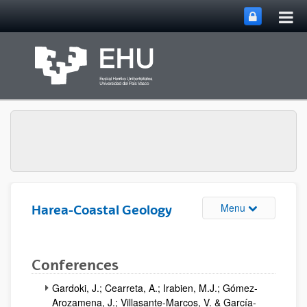
Tog
Skip to Main Content
mai
nav
Toggle site n
Menu
Harea-Coastal Geology
Conferences
Gardoki, J.; Cearreta, A.; Irabien, M.J.; Gómez-
Arozamena, J.; Villasante-Marcos, V. & García-