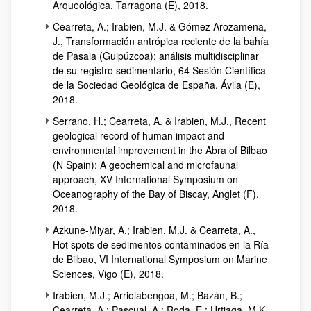
Arqueológica, Tarragona (E), 2018.
Cearreta, A.; Irabien, M.J. & Gómez Arozamena,
J., Transformación antrópica reciente de la bahía
de Pasaia (Guipúzcoa): análisis multidisciplinar
de su registro sedimentario, 64 Sesión Científica
de la Sociedad Geológica de España, Ávila (E),
2018.
Serrano, H.; Cearreta, A. & Irabien, M.J., Recent
geological record of human impact and
environmental improvement in the Abra of Bilbao
(N Spain): A geochemical and microfaunal
approach, XV International Symposium on
Oceanography of the Bay of Biscay, Anglet (F),
2018.
Azkune-Miyar, A.; Irabien, M.J. & Cearreta, A.,
Hot spots de sedimentos contaminados en la Ría
de Bilbao, VI International Symposium on Marine
Sciences, Vigo (E), 2018.
Irabien, M.J.; Arriolabengoa, M.; Bazán, B.;
Cearreta, A.; Pascual, A.; Roda, E.; Urtiaga, M.K.