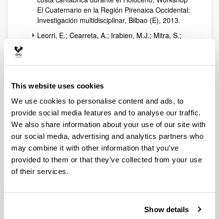
El Cuaternario en la Región Pirenaica Occidental:
Investigación multidisciplinar, Bilbao (E), 2013.
Leorri, E.; Cearreta, A.; Irabien, M.J.; Mitra, S.;
Garcia-Artola, A.; Blake, W.H.; Zimmerman, A.R.;
Horsman, E., Proxies to identify the
Holocene/Anthropocene transition in coastal salt
marshes, The Atlantic Estuarine Research
This website uses cookies
Society (AERS) Spring Meeting 2013,
Williamsburg (USA), 2013.
We use cookies to personalise content and ads, to
Cearreta, A.; Monge-Ganuzas, M., Evolución
provide social media features and to analyse our traffic.
paleoambiental del estuario del Oka (Reserva de
We also share information about your use of our site with
la Biosfera de Urdaibai, Vizcaya) durante el
our social media, advertising and analytics partners who
Holoceno como respuesta al ascenso del nivel
may combine it with other information that you’ve
marino, VII Jornadas de Geomorfología Litoral,
provided to them or that they’ve collected from your use
Oviedo (E), 2013.
of their services.
Cearreta, A.; Leorri, E., Can recent sea-level rise
be interpreted as an evidence that we are already
living in the Anthropocene? From Environmental
Geology to Global Geomorphic Chage: scientific
Show details