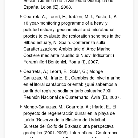
Sesión Científica de la Sociedad Geológica de
España, Leioa (E), 2008.
Cearreta A., Leorri, E., Irabien, M.J.; Yusta, I., A
10 year-monitoring programme of a heavily
polluted estuary: geochemical and microfaunal
proxies to evaluate the restoration schemes in the
Bilbao estuary, N. Spain. Conferenza sulla
Caratterizzazione Ambientale di Aree Marino
Costiere mediante l'ausilio di Nuovi Indicatori: i
Foraminiferi Bentonici, Roma (I), 2007.
Cearreta, A.; Leorri, E.; Solar, G.; Monge-
Ganuzas, M.; Iriarte, E., Cambios del nivel marino
en el litoral cantábrico oriental: ¿qué sabemos a
partir del registro sedimentario estuarino? XII
Reunión Nacional de Cuaternario, Ávila (E), 2007.
Monge-Ganuzas, M.; Cearreta, A.; Iriarte, E., El
proyecto de regeneración dunar en la playa de
Laida (Reserva de la Biosfera de Urdaibai,
Sureste del Golfo de Bizkaia): una perspectiva
geológica (2001-2006). International Conference