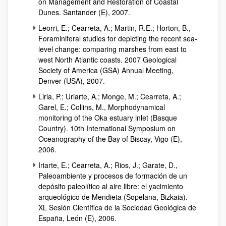
on Management and Restoration of Coastal
Dunes. Santander (E), 2007.
Leorri, E.; Cearreta, A.; Martin, R.E.; Horton, B.,
Foraminiferal studies for depicting the recent sea-
level change: comparing marshes from east to
west North Atlantic coasts. 2007 Geological
Society of America (GSA) Annual Meeting,
Denver (USA), 2007.
Liria, P.; Uriarte, A.; Monge, M.; Cearreta, A.;
Garel, E.; Collins, M., Morphodynamical
monitoring of the Oka estuary inlet (Basque
Country). 10th International Symposium on
Oceanography of the Bay of Biscay, Vigo (E),
2006.
Iriarte, E.; Cearreta, A.; Rios, J.; Garate, D.,
Paleoambiente y procesos de formación de un
depósito paleolítico al aire libre: el yacimiento
arqueológico de Mendieta (Sopelana, Bizkaia).
XL Sesión Científica de la Sociedad Geológica de
España, León (E), 2006.