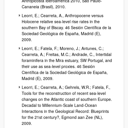
Antropicosta Iberoamérica 2010, São Paulo-
Cananeia (Brasil), 2010.
Leorri, E.; Cearreta, A., Anthropocene versus
Holocene relative sea-level rise rates in the
southern Bay of Biscay. 46 Sesión Científica de la
Sociedad Geológica de España, Madrid (E),
2009.
Leorri, E.; Fatela, F.; Moreno, J.; Antunes, C.;
Cearreta, A.; Freitas, M.C.; Andrade, C., Intertidal
foraminifera in the Mira estuary, SW Portugal, and
their use as sea-level proxies. 46 Sesión
Científica de la Sociedad Geológica de España,
Madrid (E), 2009.
Leorri, E.; Cearreta, A.; Gehrels, W.R.; Fatela, F.,
Tools for the reconstruction of recent sea-level
changes on the Atlantic coast of southern Europe.
Decadal to Millennium-Scale Land-Ocean
Interactions in the Geological Record: Blueprints
for the 21st century?, Egmond aan Zee (NL),
2009.