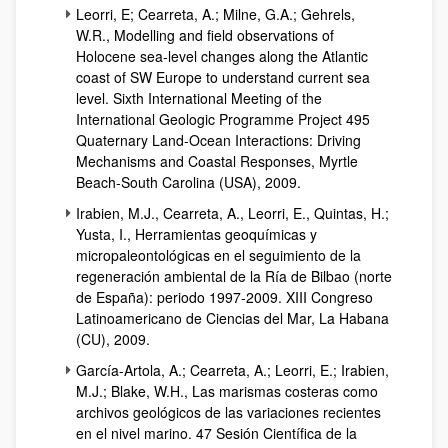
Leorri, E; Cearreta, A.; Milne, G.A.; Gehrels,
W.R., Modelling and field observations of
Holocene sea-level changes along the Atlantic
coast of SW Europe to understand current sea
level. Sixth International Meeting of the
International Geologic Programme Project 495
Quaternary Land-Ocean Interactions: Driving
Mechanisms and Coastal Responses, Myrtle
Beach-South Carolina (USA), 2009.
Irabien, M.J., Cearreta, A., Leorri, E., Quintas, H.;
Yusta, I., Herramientas geoquímicas y
micropaleontológicas en el seguimiento de la
regeneración ambiental de la Ría de Bilbao (norte
de España): periodo 1997-2009. XIII Congreso
Latinoamericano de Ciencias del Mar, La Habana
(CU), 2009.
García-Artola, A.; Cearreta, A.; Leorri, E.; Irabien,
M.J.; Blake, W.H., Las marismas costeras como
archivos geológicos de las variaciones recientes
en el nivel marino. 47 Sesión Científica de la