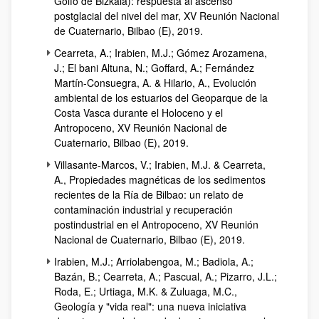
Golfo de Bizkaia): respuesta al ascenso
postglacial del nivel del mar, XV Reunión Nacional
de Cuaternario, Bilbao (E), 2019.
Cearreta, A.; Irabien, M.J.; Gómez Arozamena,
J.; El bani Altuna, N.; Goffard, A.; Fernández
Martín-Consuegra, A. & Hilario, A., Evolución
ambiental de los estuarios del Geoparque de la
Costa Vasca durante el Holoceno y el
Antropoceno, XV Reunión Nacional de
Cuaternario, Bilbao (E), 2019.
Villasante-Marcos, V.; Irabien, M.J. & Cearreta,
A., Propiedades magnéticas de los sedimentos
recientes de la Ría de Bilbao: un relato de
contaminación industrial y recuperación
postindustrial en el Antropoceno, XV Reunión
Nacional de Cuaternario, Bilbao (E), 2019.
Irabien, M.J.; Arriolabengoa, M.; Badiola, A.;
Bazán, B.; Cearreta, A.; Pascual, A.; Pizarro, J.L.;
Roda, E.; Urtiaga, M.K. & Zuluaga, M.C.,
Geología y "vida real": una nueva iniciativa