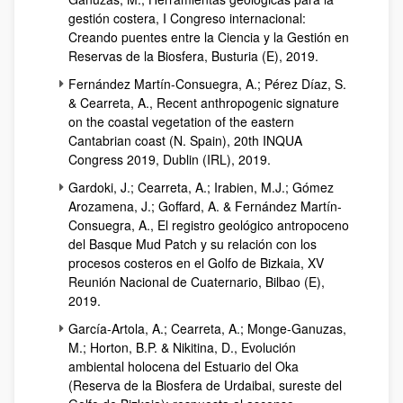
gestión costera, I Congreso internacional:
Creando puentes entre la Ciencia y la Gestión en
Reservas de la Biosfera, Busturia (E), 2019.
Fernández Martín-Consuegra, A.; Pérez Díaz, S.
& Cearreta, A., Recent anthropogenic signature
on the coastal vegetation of the eastern
Cantabrian coast (N. Spain), 20th INQUA
Congress 2019, Dublin (IRL), 2019.
Gardoki, J.; Cearreta, A.; Irabien, M.J.; Gómez
Arozamena, J.; Goffard, A. & Fernández Martín-
Consuegra, A., El registro geológico antropoceno
del Basque Mud Patch y su relación con los
procesos costeros en el Golfo de Bizkaia, XV
Reunión Nacional de Cuaternario, Bilbao (E),
2019.
García-Artola, A.; Cearreta, A.; Monge-Ganuzas,
M.; Horton, B.P. & Nikitina, D., Evolución
ambiental holocena del Estuario del Oka
(Reserva de la Biosfera de Urdaibai, sureste del