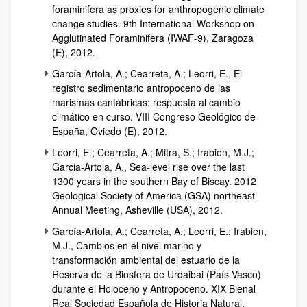
foraminifera as proxies for anthropogenic climate
change studies. 9th International Workshop on
Agglutinated Foraminifera (IWAF-9), Zaragoza
(E), 2012.
García-Artola, A.; Cearreta, A.; Leorri, E., El
registro sedimentario antropoceno de las
marismas cantábricas: respuesta al cambio
climático en curso. VIII Congreso Geológico de
España, Oviedo (E), 2012.
Leorri, E.; Cearreta, A.; Mitra, S.; Irabien, M.J.;
Garcia-Artola, A., Sea-level rise over the last
1300 years in the southern Bay of Biscay. 2012
Geological Society of America (GSA) northeast
Annual Meeting, Asheville (USA), 2012.
García-Artola, A.; Cearreta, A.; Leorri, E.; Irabien,
M.J., Cambios en el nivel marino y
transformación ambiental del estuario de la
Reserva de la Biosfera de Urdaibai (País Vasco)
durante el Holoceno y Antropoceno. XIX Bienal
Real Sociedad Española de Historia Natural,