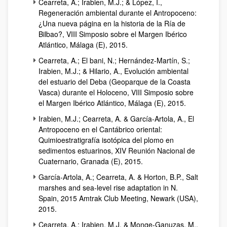
Cearreta, A.; Irabien, M.J.; & López, I.,
Regeneración ambiental durante el Antropoceno:
¿Una nueva página en la historia de la Ría de
Bilbao?, VIII Simposio sobre el Margen Ibérico
Atlántico, Málaga (E), 2015.
Cearreta, A.; El bani, N.; Hernández-Martín, S.;
Irabien, M.J.; & Hilario, A., Evolución ambiental
del estuario del Deba (Geoparque de la Coasta
Vasca) durante el Holoceno, VIII Simposio sobre
el Margen Ibérico Atlántico, Málaga (E), 2015.
Irabien, M.J.; Cearreta, A. & García-Artola, A., El
Antropoceno en el Cantábrico oriental:
Quimioestratigrafía isotópica del plomo en
sedimentos estuarinos, XIV Reunión Nacional de
Cuaternario, Granada (E), 2015.
García-Artola, A.; Cearreta, A. & Horton, B.P., Salt
marshes and sea-level rise adaptation in N.
Spain, 2015 Amtrak Club Meeting, Newark (USA),
2015.
Cearreta, A.; Irabien, M.J. & Monge-Ganuzas, M.,