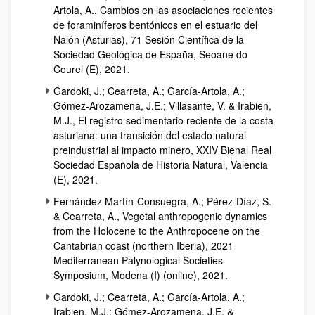
Artola, A., Cambios en las asociaciones recientes
de foraminíferos bentónicos en el estuario del
Nalón (Asturias), 71 Sesión Científica de la
Sociedad Geológica de España, Seoane do
Courel (E), 2021.
Gardoki, J.; Cearreta, A.; García-Artola, A.;
Gómez-Arozamena, J.E.; Villasante, V. & Irabien,
M.J., El registro sedimentario reciente de la costa
asturiana: una transición del estado natural
preindustrial al impacto minero, XXIV Bienal Real
Sociedad Española de Historia Natural, Valencia
(E), 2021.
Fernández Martín-Consuegra, A.; Pérez-Díaz, S.
& Cearreta, A., Vegetal anthropogenic dynamics
from the Holocene to the Anthropocene on the
Cantabrian coast (northern Iberia), 2021
Mediterranean Palynological Societies
Symposium, Modena (I) (online), 2021.
Gardoki, J.; Cearreta, A.; García-Artola, A.;
Irabien, M.J.; Gómez-Arozamena, J.E. &