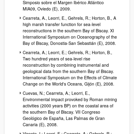
Simposio sobre el Margen Ibérico Atlántico
MIA09, Oviedo (E), 2009.
Cearreta, A., Leorri, E., Gehrels, R.; Horton, B., A
high marsh transfer function for sea-level
reconstructions in the southern Bay of Biscay. XI
International Symposium on Oceanography of the
Bay of Biscay, Donostia-San Sebastián (E), 2008.
Cearreta, A.; Leorri, E.; Gehrels, R.; Horton, B.,
Two hundred years of sea-level rise
reconstruction by combining instrumental and
geological data from the southern Bay of Biscay.
International Symposium on the Effects of Climate
Change on the World's Oceans, Gijón (E), 2008.
Cuevas, N.; Cearreta, A.; Leorri, E.,
Environmental impact provoked by Roman mining
activities (2000 years BP) on the coastal area of
the southern Bay of Biscay. VII Congreso
Geológico de España, Las Palmas de Gran
Canaria (E), 2008.
Vicente, I.; Leorri, E.; Cearreta, A.; Gehrels, R.;