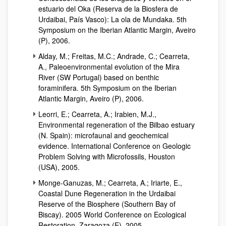
estuario del Oka (Reserva de la Biosfera de
Urdaibai, País Vasco): La ola de Mundaka. 5th
Symposium on the Iberian Atlantic Margin, Aveiro
(P), 2006.
Alday, M.; Freitas, M.C.; Andrade, C.; Cearreta,
A., Paleoenvironmental evolution of the Mira
River (SW Portugal) based on benthic
foraminifera. 5th Symposium on the Iberian
Atlantic Margin, Aveiro (P), 2006.
Leorri, E.; Cearreta, A.; Irabien, M.J.,
Environmental regeneration of the Bilbao estuary
(N. Spain): microfaunal and geochemical
evidence. International Conference on Geologic
Problem Solving with Microfossils, Houston
(USA), 2005.
Monge-Ganuzas, M.; Cearreta, A.; Iriarte, E.,
Coastal Dune Regeneration in the Urdaibai
Reserve of the Biosphere (Southern Bay of
Biscay). 2005 World Conference on Ecological
Restoration, Zaragoza (E), 2005.