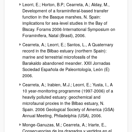
Leorri, E.; Horton, B.P.; Cearreta, A.; Alday, M.,
Development of a foraminiferal-based transfer
function in the Basque marshes, N. Spain:
implications for sea-level studies in the Bay of
Biscay. Forams 2006-International Symposium on
Foraminifera
, Natal (Brasil), 2006.
Cearreta, A.; Leorri, E.; Santos, L.,
A Quaternary
record in the Bilbao estuary (northern Spain):
marine and terrestrial microfossils of the
Barakaldo abandoned meander
. XXII Jornadas
Sociedad Española de Paleontología, León (E)
2006.
Cearreta, A.; Irabien, M.J.; Leorri, E.; Yusta, I.,
A
10 year-monitoring programme (1997-2006) of a
heavily polluted estuary: geochemical and
microfaunal proxies in the Bilbao estuary, N.
Spain. 2006 Geological Society of America (GSA)
Annual Meeting, Philadelphia (USA)
, 2006.
Monge-Ganuzas, M.; Cearreta, A.; Iriarte, E.,
Consecuencias de los dragados y vertidos en el