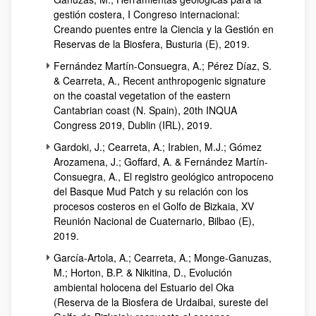
gestión costera, I Congreso internacional:
Creando puentes entre la Ciencia y la Gestión en
Reservas de la Biosfera, Busturia (E), 2019.
Fernández Martín-Consuegra, A.; Pérez Díaz, S.
& Cearreta, A., Recent anthropogenic signature
on the coastal vegetation of the eastern
Cantabrian coast (N. Spain), 20th INQUA
Congress 2019, Dublin (IRL), 2019.
Gardoki, J.; Cearreta, A.; Irabien, M.J.; Gómez
Arozamena, J.; Goffard, A. & Fernández Martín-
Consuegra, A., El registro geológico antropoceno
del Basque Mud Patch y su relación con los
procesos costeros en el Golfo de Bizkaia, XV
Reunión Nacional de Cuaternario, Bilbao (E),
2019.
García-Artola, A.; Cearreta, A.; Monge-Ganuzas,
M.; Horton, B.P. & Nikitina, D., Evolución
ambiental holocena del Estuario del Oka
(Reserva de la Biosfera de Urdaibai, sureste del