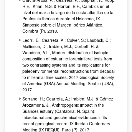
García-Artola, A.; Cearreta, A.; Stéphan, P.; Kopp,
R.E.; Khan, N.S. & Horton, B.P., Cambios en el
nivel del mar a lo largo de la costa atlántica de la
Península Ibérica durante el Holoceno, IX
Simposio sobre el Margen Ibérico Atlántico,
Coimbra (P), 2018.
Leorri, E.; Cearreta, A.; Culver, S.; Lauback, C.;
Mallinson, D.; Irabien, M.J.; Corbett, R. &
Woodson, A.L., Modern distribution of isotopic
composition of estuarine foraminiferal tests from
two contrasting systems and its implications for
paleoenvironmental reconstructions from decadal
to millennial time scales, 2017 Geological Society
of America (GSA) Annual Meeting, Seattle (USA),
2017.
Serrano, H.; Cearreta, A.; Irabien, M.J. & Gómez
Arozamena, J., Anthropogenic impact in the
Suances estuary (Cantabria, N. Spain):
microfaunal and geochemical evidences in its
recent geological record, IX Iberian Quaternary
Meeting (IX REQUI), Faro (P), 2017.