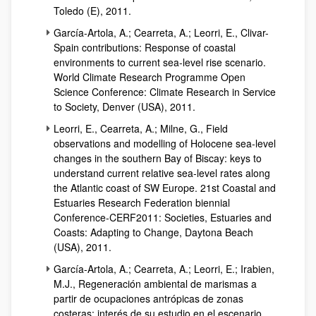
Toledo (E), 2011.
García-Artola, A.; Cearreta, A.; Leorri, E.,
Clivar-
Spain contributions: Response of coastal
environments to current sea-level rise scenario.
World Climate Research Programme Open
Science Conference: Climate Research in Service
to Society, Denver (USA)
, 2011.
Leorri, E., Cearreta, A.; Milne, G.,
Field
observations and modelling of Holocene sea-level
changes in the southern Bay of Biscay: keys to
understand current relative sea-level rates along
the Atlantic coast of SW Europe. 21st Coastal and
Estuaries Research Federation biennial
Conference-CERF2011: Societies, Estuaries and
Coasts: Adapting to Change, Daytona Beach
(USA)
, 2011.
García-Artola, A.; Cearreta, A.; Leorri, E.; Irabien,
M.J., Regeneración ambiental de marismas a
partir de ocupaciones antrópicas de zonas
costeras: interés de su estudio en el escenario