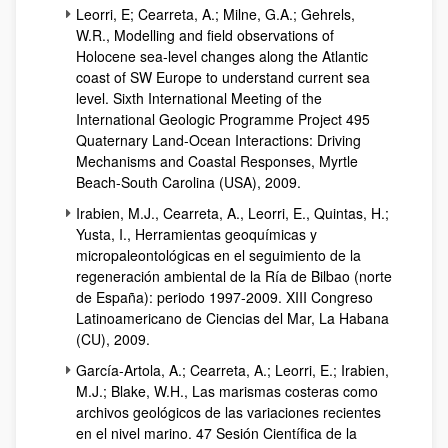
Leorri, E; Cearreta, A.; Milne, G.A.; Gehrels,
W.R.,
Modelling and field observations of
Holocene sea-level changes along the Atlantic
coast of SW Europe to understand current sea
level. Sixth International Meeting of the
International Geologic Programme Project 495
Quaternary Land-Ocean Interactions: Driving
Mechanisms and Coastal Responses, Myrtle
Beach-South Carolina (USA)
, 2009.
Irabien, M.J., Cearreta, A., Leorri, E., Quintas, H.;
Yusta, I., Herramientas geoquímicas y
micropaleontológicas en el seguimiento de la
regeneración ambiental de la Ría de Bilbao (norte
de España): periodo 1997-2009. XIII Congreso
Latinoamericano de Ciencias del Mar, La Habana
(CU), 2009.
García-Artola, A.; Cearreta, A.; Leorri, E.; Irabien,
M.J.; Blake, W.H., Las marismas costeras como
archivos geológicos de las variaciones recientes
en el nivel marino. 47 Sesión Científica de la