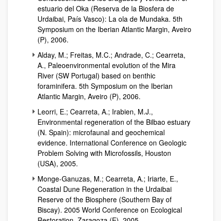
estuario del Oka (Reserva de la Biosfera de
Urdaibai, País Vasco): La ola de Mundaka.
5th
Symposium on the Iberian Atlantic Margin
, Aveiro
(P), 2006.
Alday, M.; Freitas, M.C.; Andrade, C.; Cearreta,
A., Paleoenvironmental evolution of the Mira
River (SW Portugal) based on benthic
foraminifera. 5th Symposium on the Iberian
Atlantic Margin
, Aveiro (P), 2006.
Leorri, E.; Cearreta, A.; Irabien, M.J.,
Environmental regeneration of the Bilbao estuary
(N. Spain): microfaunal and geochemical
evidence. International Conference on Geologic
Problem Solving with Microfossils, Houston
(USA)
, 2005.
Monge-Ganuzas, M.; Cearreta, A.; Iriarte, E.,
Coastal Dune Regeneration in the Urdaibai
Reserve of the Biosphere (Southern Bay of
Biscay). 2005 World Conference on Ecological
Restoration
, Zaragoza (E), 2005.