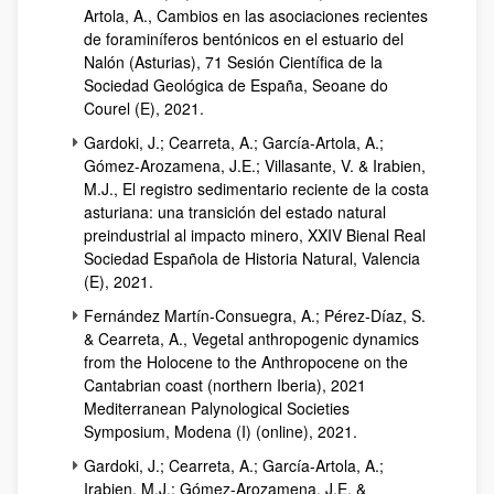
Artola, A., Cambios en las asociaciones recientes
de foraminíferos bentónicos en el estuario del
Nalón (Asturias), 71 Sesión Científica de la
Sociedad Geológica de España, Seoane do
Courel (E), 2021.
Gardoki, J.; Cearreta, A.; García-Artola, A.;
Gómez-Arozamena, J.E.; Villasante, V. & Irabien,
M.J., El registro sedimentario reciente de la costa
asturiana: una transición del estado natural
preindustrial al impacto minero, XXIV Bienal Real
Sociedad Española de Historia Natural, Valencia
(E), 2021.
Fernández Martín-Consuegra, A.; Pérez-Díaz, S.
& Cearreta, A., Vegetal anthropogenic dynamics
from the Holocene to the Anthropocene on the
Cantabrian coast (northern Iberia), 2021
Mediterranean Palynological Societies
Symposium, Modena (I) (online), 2021.
Gardoki, J.; Cearreta, A.; García-Artola, A.;
Irabien, M.J.; Gómez-Arozamena, J.E. &