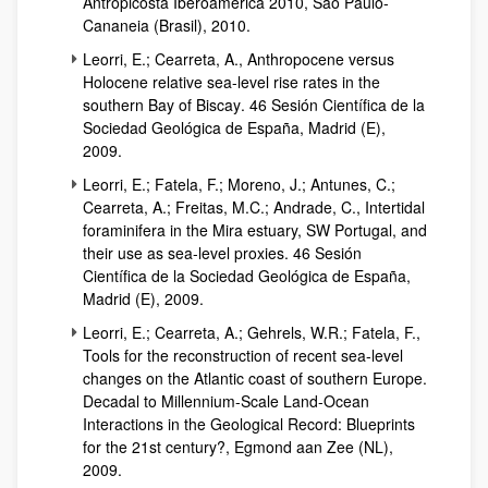
Antropicosta Iberoamérica 2010, São Paulo-
Cananeia (Brasil), 2010.
Leorri, E.; Cearreta, A.,
Anthropocene versus
Holocene relative sea-level rise rates in the
southern Bay of Biscay
. 46 Sesión Científica de la
Sociedad Geológica de España, Madrid (E),
2009.
Leorri, E.; Fatela, F.; Moreno, J.; Antunes, C.;
Cearreta, A.; Freitas, M.C.; Andrade, C.,
Intertidal
foraminifera in the Mira estuary, SW Portugal, and
their use as sea-level proxies
. 46 Sesión
Científica de la Sociedad Geológica de España,
Madrid (E), 2009.
Leorri, E.; Cearreta, A.; Gehrels, W.R.; Fatela, F.,
Tools for the reconstruction of recent sea-level
changes on the Atlantic coast of southern Europe.
Decadal to Millennium-Scale Land-Ocean
Interactions in the Geological Record: Blueprints
for the 21st century?, Egmond aan Zee (NL)
,
2009.