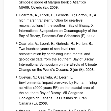
Simposio sobre el Margen Ibérico Atlántico
MIA09, Oviedo (E), 2009.
Cearreta, A., Leorri, E., Gehrels, R.; Horton, B.,
A
high marsh transfer function for sea-level
reconstructions in the southern Bay of Biscay. XI
International Symposium on Oceanography of the
Bay of Biscay
, Donostia-San Sebastián (E), 2008.
Cearreta, A.; Leorri, E.; Gehrels, R.; Horton, B.,
Two hundred years of sea-level rise
reconstruction by combining instrumental and
geological data from the southern Bay of Biscay.
International Symposium on the Effects of Climate
Change on the World's Oceans
, Gijón (E), 2008.
Cuevas, N.; Cearreta, A.; Leorri, E.,
Environmental impact provoked by Roman mining
activities (2000 years BP) on the coastal area of
the southern Bay of Biscay
. VII Congreso
Geológico de España, Las Palmas de Gran
Canaria (E), 2008.
Vicente, I.; Leorri, E.; Cearreta, A.; Gehrels, R.;