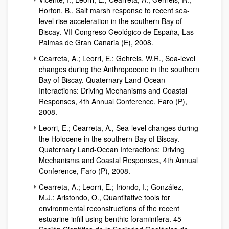
Horton, B.,
Salt marsh response to recent sea-
level rise acceleration in the southern Bay of
Biscay
. VII Congreso Geológico de España, Las
Palmas de Gran Canaria (E), 2008.
Cearreta, A.; Leorri, E.; Gehrels, W.R.,
Sea-level
changes during the Anthropocene in the southern
Bay of Biscay. Quaternary Land-Ocean
Interactions: Driving Mechanisms and Coastal
Responses, 4th Annual Conference, Faro
(P),
2008.
Leorri, E.; Cearreta, A.,
Sea-level changes during
the Holocene in the southern Bay of Biscay.
Quaternary Land-Ocean Interactions: Driving
Mechanisms and Coastal Responses, 4th Annual
Conference, Faro
(P), 2008.
Cearreta, A.; Leorri, E.; Iriondo, I.; González,
M.J.; Aristondo, O.,
Quantitative tools for
environmental reconstructions of the recent
estuarine infill using benthic foraminifera
. 45