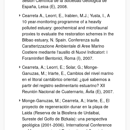
Sesión Científica de la Sociedad Geológica de
España, Leioa (E), 2008.
Cearreta A., Leorri, E., Irabien, M.J.; Yusta, I.,
A
10 year-monitoring programme of a heavily
polluted estuary: geochemical and microfaunal
proxies to evaluate the restoration schemes in the
Bilbao estuary, N. Spain
.
Conferenza sulla
Caratterizzazione Ambientale di Aree Marino
Costiere mediante l'ausilio di Nuovi Indicatori: i
Foraminiferi Bentonici
, Roma (I), 2007.
Cearreta, A.; Leorri, E.; Solar, G.; Monge-
Ganuzas, M.; Iriarte, E., Cambios del nivel marino
en el litoral cantábrico oriental: ¿qué sabemos a
partir del registro sedimentario estuarino? XII
Reunión Nacional de Cuaternario, Ávila (E), 2007.
Monge-Ganuzas, M.; Cearreta, A.; Iriarte, E., El
proyecto de regeneración dunar en la playa de
Laida (Reserva de la Biosfera de Urdaibai,
Sureste del Golfo de Bizkaia): una perspectiva
geológica (2001-2006).
International Conference