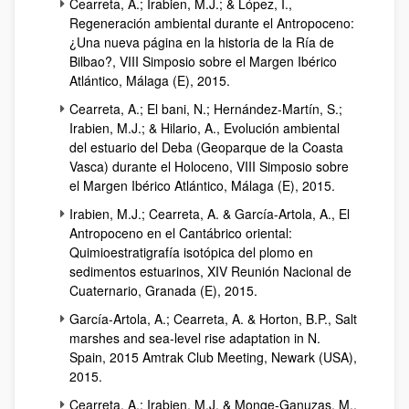
Cearreta, A.; Irabien, M.J.; & López, I.,
Regeneración ambiental durante el Antropoceno:
¿Una nueva página en la historia de la Ría de
Bilbao?, VIII Simposio sobre el Margen Ibérico
Atlántico, Málaga (E), 2015.
Cearreta, A.; El bani, N.; Hernández-Martín, S.;
Irabien, M.J.; & Hilario, A., Evolución ambiental
del estuario del Deba (Geoparque de la Coasta
Vasca) durante el Holoceno, VIII Simposio sobre
el Margen Ibérico Atlántico, Málaga (E), 2015.
Irabien, M.J.; Cearreta, A. & García-Artola, A., El
Antropoceno en el Cantábrico oriental:
Quimioestratigrafía isotópica del plomo en
sedimentos estuarinos, XIV Reunión Nacional de
Cuaternario, Granada (E), 2015.
García-Artola, A.; Cearreta, A. & Horton, B.P., Salt
marshes and sea-level rise adaptation in N.
Spain, 2015 Amtrak Club Meeting, Newark (USA),
2015.
Cearreta, A.; Irabien, M.J. & Monge-Ganuzas, M.,