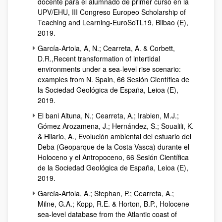
docente para el alumnado de primer curso en la
UPV/EHU, III Congreso Europeo Scholarship of
Teaching and Learning-EuroSoTL19, Bilbao (E),
2019.
García-Artola, A, N.; Cearreta, A. & Corbett,
D.R.,Recent transformation of intertidal
environments under a sea-level rise scenario:
examples from N. Spain, 66 Sesión Científica de
la Sociedad Geológica de España, Leioa (E),
2019.
El bani Altuna, N.; Cearreta, A.; Irabien, M.J.;
Gómez Arozamena, J.; Hernández, S.; Soualili, K.
& Hilario, A., Evolución ambiental del estuario del
Deba (Geoparque de la Costa Vasca) durante el
Holoceno y el Antropoceno, 66 Sesión Científica
de la Sociedad Geológica de España, Leioa (E),
2019.
García-Artola, A.; Stephan, P.; Cearreta, A.;
Milne, G.A.; Kopp, R.E. & Horton, B.P., Holocene
sea-level database from the Atlantic coast of