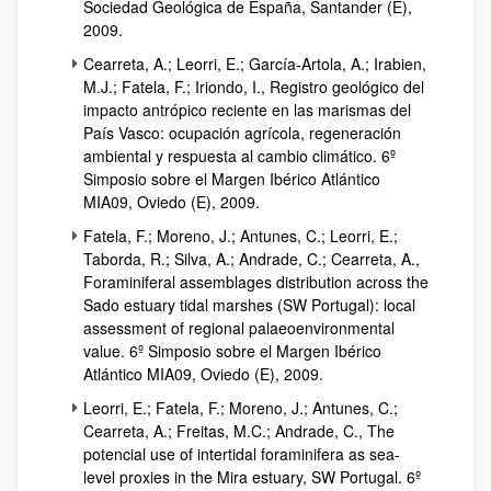
Sociedad Geológica de España, Santander (E),
2009.
Cearreta, A.; Leorri, E.; García-Artola, A.; Irabien,
M.J.; Fatela, F.; Iriondo, I., Registro geológico del
impacto antrópico reciente en las marismas del
País Vasco: ocupación agrícola, regeneración
ambiental y respuesta al cambio climático. 6º
Simposio sobre el Margen Ibérico Atlántico
MIA09, Oviedo (E), 2009.
Fatela, F.; Moreno, J.; Antunes, C.; Leorri, E.;
Taborda, R.; Silva, A.; Andrade, C.; Cearreta, A.,
Foraminiferal assemblages distribution across the
Sado estuary tidal marshes (SW Portugal): local
assessment of regional palaeoenvironmental
value
. 6º Simposio sobre el Margen Ibérico
Atlántico MIA09, Oviedo (E), 2009.
Leorri, E.; Fatela, F.; Moreno, J.; Antunes, C.;
Cearreta, A.; Freitas, M.C.; Andrade, C.,
The
potencial use of intertidal foraminifera as sea-
level proxies in the Mira estuary, SW Portugal
. 6º