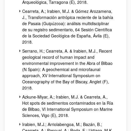
Arqueológica, Tarragona (E), 2018.
Cearreta, A.; Irabien, M.J. & Gómez Arozamena,
J., Transformación antrópica reciente de la bahía
de Pasaia (Guipúzcoa): análisis multidisciplinar
de su registro sedimentario, 64 Sesión Científica
de la Sociedad Geológica de España, Ávila (E),
2018.
Serrano, H.; Cearreta, A. & Irabien, M.J., Recent
geological record of human impact and
environmental improvement in the Abra of Bilbao
(N Spain): A geochemical and microfaunal
approach, XV International Symposium on
Oceanography of the Bay of Biscay, Anglet (F),
2018.
Azkune-Miyar, A.; Irabien, M.J. & Cearreta, A.,
Hot spots de sedimentos contaminados en la Ría
de Bilbao, VI International Symposium on Marine
Sciences, Vigo (E), 2018.
Irabien, M.J.; Arriolabengoa, M.; Bazán, B.;
Cearreta, A.; Pascual, A.; Roda, E.; Urtiaga, M.K.