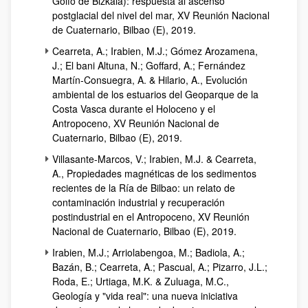
Golfo de Bizkaia): respuesta al ascenso
postglacial del nivel del mar, XV Reunión Nacional
de Cuaternario, Bilbao (E), 2019.
Cearreta, A.; Irabien, M.J.; Gómez Arozamena,
J.; El bani Altuna, N.; Goffard, A.; Fernández
Martín-Consuegra, A. & Hilario, A., Evolución
ambiental de los estuarios del Geoparque de la
Costa Vasca durante el Holoceno y el
Antropoceno, XV Reunión Nacional de
Cuaternario, Bilbao (E), 2019.
Villasante-Marcos, V.; Irabien, M.J. & Cearreta,
A., Propiedades magnéticas de los sedimentos
recientes de la Ría de Bilbao: un relato de
contaminación industrial y recuperación
postindustrial en el Antropoceno, XV Reunión
Nacional de Cuaternario, Bilbao (E), 2019.
Irabien, M.J.; Arriolabengoa, M.; Badiola, A.;
Bazán, B.; Cearreta, A.; Pascual, A.; Pizarro, J.L.;
Roda, E.; Urtiaga, M.K. & Zuluaga, M.C.,
Geología y "vida real": una nueva iniciativa