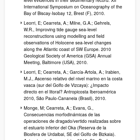
level evidences in their sedimentary record. XII
International Symposium on Oceanography of the
Bay of Biscay-Isobay 12, Brest
(F), 2010.
Leorri, E; Cearreta, A.; Milne, G.A.; Gehrels,
W.R.,
Improving tide gauge sea-level
reconstructions using modelling and field
observations of Holocene sea-level changes
along the Atlantic coast of SW Europe. 2010
Geological Society of America (GSA) Annual
Meeting, Baltimore (USA)
, 2010.
Leorri, E; Cearreta, A.; García-Artola, A.; Irabien,
M.J., Ascenso relativo del nivel marino en la costa
vasca (sur del Golfo de Vizcaya): ¿Impacto
directo en el litoral? Antropicosta Iberoamérica
2010, São Paulo-Cananeia (Brasil), 2010.
Monge, M; Cearreta, A.; Evans, G.,
Consecuencias morfodinámicas de las
operaciones de dragado/vertido realizadas sobre
el estuario inferior del Oka (Reserva de la
Biosfera de Urdaibai, SE del Golfo de Bizkaia).