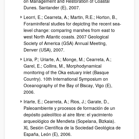
on Management and Restoration of Coastal
Dunes
. Santander (E), 2007.
Leorri, E.; Cearreta, A.; Martin, R.E.; Horton, B.,
Foraminiferal studies for depicting the recent sea-
level change: comparing marshes from east to
west North Atlantic coasts. 2007 Geological
Society of America (GSA) Annual Meeting,
Denver (USA)
, 2007.
Liria, P.; Uriarte, A.; Monge, M.; Cearreta, A.;
Garel, E.; Collins, M.,
Morphodynamical
monitoring of the Oka estuary inlet (Basque
Country). 10th International Symposium on
Oceanography of the Bay of Biscay
, Vigo (E),
2006.
Iriarte, E.; Cearreta, A.; Rios, J.; Garate, D.,
Paleoambiente y procesos de formación de un
depósito paleolítico al aire libre: el yacimiento
arqueológico de Mendieta (Sopelana, Bizkaia).
XL Sesión Científica de la Sociedad Geológica de
España, León (E), 2006.