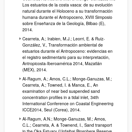
Los estuarios de la costa vasca: de su evolución
natural durante el Holoceno a su transformación
humana durante el Antropoceno, XVIII Simposio
sobre Enseñanza de la Geología, Bilbao (E),
2014.
Cearreta, A.; Irabien, M.J.; Leorri, E. & Ruiz-
González, V., Transformación ambiental de
estuarios durante el Antropoceno: evidencias en
el registro sedimentario para su interpretación,
Antropicosta-Iberoamérica 2014, Mazatlán
(MEX), 2014.
Al-Ragum, A.; Amos, C.L.; Monge-Ganuzas, M.;
Cearreta, A.; Towned, I. & Manca, E., An
examination of near bed suspended sand
concentration profiles in a tidal inlet, 34th
International Conference on Coastal Engineering
ICCE2014, Seul (Corea), 2014.
Al-Ragum, A.N.; Monge-Ganuzas, M.; Amos,
C.L.; Cearreta, A. & Townend, I., Sand transport
in the Oka Estuary (Urdaibai Biosphere Reserve,