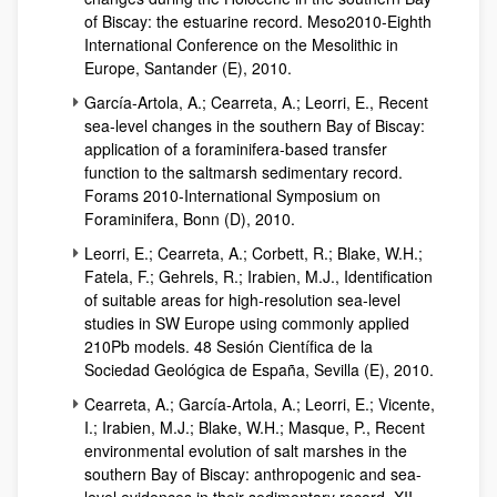
of Biscay: the estuarine record. Meso2010-Eighth
International Conference on the Mesolithic in
Europe
, Santander (E), 2010.
García-Artola, A.; Cearreta, A.; Leorri, E.,
Recent
sea-level changes in the southern Bay of Biscay:
application of a foraminifera-based transfer
function to the saltmarsh sedimentary record.
Forams 2010-International Symposium on
Foraminifera, Bonn
(D), 2010.
Leorri, E.; Cearreta, A.; Corbett, R.; Blake, W.H.;
Fatela, F.; Gehrels, R.; Irabien, M.J.,
Identification
of suitable areas for high-resolution sea-level
studies in SW Europe using commonly applied
210Pb models
. 48 Sesión Científica de la
Sociedad Geológica de España, Sevilla (E), 2010.
Cearreta, A.; García-Artola, A.; Leorri, E.; Vicente,
I.; Irabien, M.J.; Blake, W.H.; Masque, P.,
Recent
environmental evolution of salt marshes in the
southern Bay of Biscay: anthropogenic and sea-