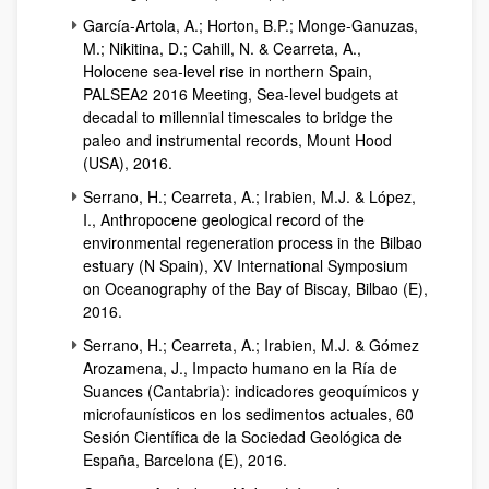
García-Artola, A.; Horton, B.P.; Monge-Ganuzas,
M.; Nikitina, D.; Cahill, N. & Cearreta, A.,
Holocene sea-level rise in northern Spain,
PALSEA2 2016 Meeting, Sea-level budgets at
decadal to millennial timescales to bridge the
paleo and instrumental records, Mount Hood
(USA), 2016.
Serrano, H.; Cearreta, A.; Irabien, M.J. & López,
I., Anthropocene geological record of the
environmental regeneration process in the Bilbao
estuary (N Spain), XV International Symposium
on Oceanography of the Bay of Biscay, Bilbao (E),
2016.
Serrano, H.; Cearreta, A.; Irabien, M.J. & Gómez
Arozamena, J., Impacto humano en la Ría de
Suances (Cantabria): indicadores geoquímicos y
microfaunísticos en los sedimentos actuales, 60
Sesión Científica de la Sociedad Geológica de
España, Barcelona (E), 2016.