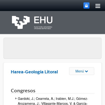
Abri
Saltar al contenido principal
me
prin
Abrir/cerrar m
Menú
Harea-Geología Litoral
Congresos
Gardoki, J.; Cearreta, A.; Irabien, M.J.; Gómez-
Arozamena, J.; Villasante-Marcos, V. & García-