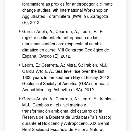
foraminifera as proxies for anthropogenic climate
change studies. 9th International Workshop on
Agglutinated Foraminifera (IWAF-9)
, Zaragoza
(E), 2012.
García-Artola, A.; Cearreta, A.; Leorri, E., El
registro sedimentario antropoceno de las
marismas cantábricas: respuesta al cambio
climático en curso. VIII Congreso Geológico de
España, Oviedo (E), 2012.
Leorri, E.; Cearreta, A.; Mitra, S.; Irabien, M.J.;
Garcia-Artola, A.,
Sea-level rise over the last
1300 years in the southern Bay of Biscay. 2012
Geological Society of America (GSA) northeast
Annual Meeting, Asheville (USA)
, 2012.
García-Artola, A.; Cearreta, A.; Leorri, E.; Irabien,
M.J., Cambios en el nivel marino y
transformación ambiental del estuario de la
Reserva de la Biosfera de Urdaibai (País Vasco)
durante el Holoceno y Antropoceno. XIX Bienal
Real Sociedad Española de Historia Natural,