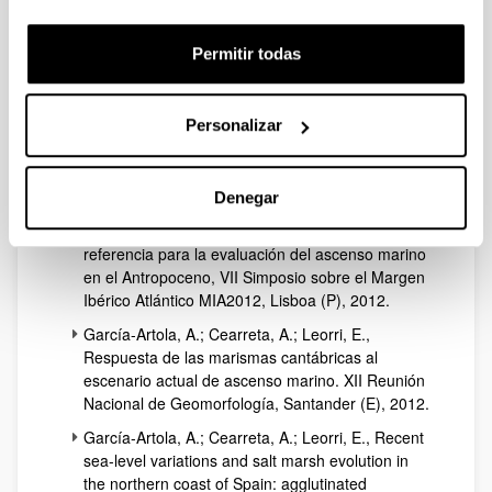
symposium in honour of Prof. Antonio Cendrero,
Santander
(E), 2012.
Permitir todas
Leorri, E.; Cearreta, A.; Milne, G.,
Field
observations and modeling of Holocene sea-level
changes in the SW Europe: assessing
Personalizar
anthropogenic sea-level rise, 2012 Geological
Society of America (GSA) Annual Meeting,
Charlotte (USA)
, 2012.
Denegar
Cearreta, A.; Leorri, E., Cambios del nivel marino
en el Golfo de Vizcaya durante el Holoceno como
referencia para la evaluación del ascenso marino
en el Antropoceno, VII Simposio sobre el Margen
Ibérico Atlántico MIA2012, Lisboa (P), 2012.
García-Artola, A.; Cearreta, A.; Leorri, E.,
Respuesta de las marismas cantábricas al
escenario actual de ascenso marino. XII Reunión
Nacional de Geomorfología, Santander (E), 2012.
García-Artola, A.; Cearreta, A.; Leorri, E.,
Recent
sea-level variations and salt marsh evolution in
the northern coast of Spain: agglutinated