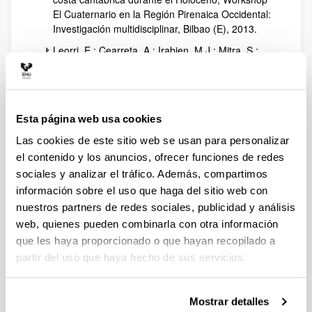
El Cuaternario en la Región Pirenaica Occidental:
Investigación multidisciplinar, Bilbao (E), 2013.
Leorri, E.; Cearreta, A.; Irabien, M.J.; Mitra, S.;
Garcia-Artola, A.; Blake, W.H.; Zimmerman, A.R.;
Horsman, E.,
Proxies to identify the
Holocene/Anthropocene transition in coastal salt
marshes, The Atlantic Estuarine Research
Esta página web usa cookies
Society (AERS) Spring Meeting 2013,
Williamsburg (USA)
, 2013.
Las cookies de este sitio web se usan para personalizar
el contenido y los anuncios, ofrecer funciones de redes
Cearreta, A.; Monge-Ganuzas, M., Evolución
paleoambiental del estuario del Oka (Reserva de
sociales y analizar el tráfico. Además, compartimos
la Biosfera de Urdaibai, Vizcaya) durante el
información sobre el uso que haga del sitio web con
Holoceno como respuesta al ascenso del nivel
nuestros partners de redes sociales, publicidad y análisis
marino, VII Jornadas de Geomorfología Litoral,
web, quienes pueden combinarla con otra información
Oviedo (E), 2013.
que les haya proporcionado o que hayan recopilado a
Cearreta, A.; Leorri, E.,
Can recent sea-level rise
partir del uso que haya hecho de sus servicios.
be interpreted as an evidence that we are already
living in the Anthropocene? From Environmental
Geology to Global Geomorphic Chage: scientific
Mostrar detalles