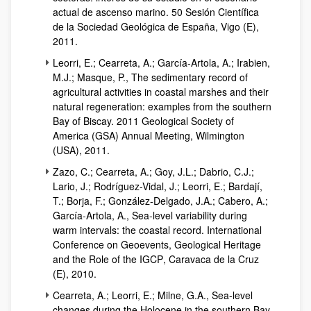
actual de ascenso marino. 50 Sesión Científica
de la Sociedad Geológica de España, Vigo (E),
2011.
Leorri, E.; Cearreta, A.; García-Artola, A.; Irabien,
M.J.; Masque, P.,
The sedimentary record of
agricultural activities in coastal marshes and their
natural regeneration: examples from the southern
Bay of Biscay. 2011 Geological Society of
America (GSA) Annual Meeting, Wilmington
(USA)
, 2011.
Zazo, C.; Cearreta, A.; Goy, J.L.; Dabrio, C.J.;
Lario, J.; Rodríguez-Vidal, J.; Leorri, E.; Bardají,
T.; Borja, F.; González-Delgado, J.A.; Cabero, A.;
García-Artola, A.,
Sea-level variability during
warm intervals: the coastal record. International
Conference on Geoevents, Geological Heritage
and the Role of the IGCP
, Caravaca de la Cruz
(E), 2010.
Cearreta, A.; Leorri, E.; Milne, G.A.,
Sea-level
changes during the Holocene in the southern Bay