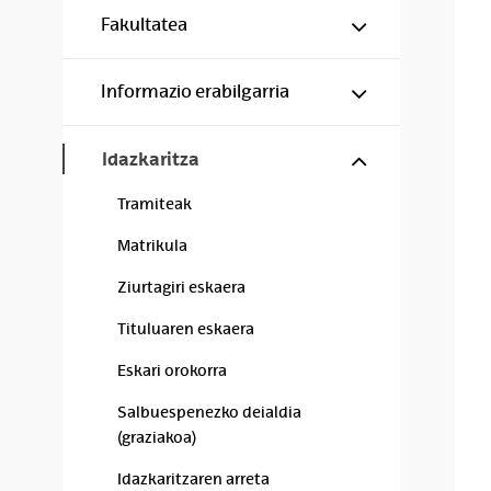
Show/hide s
Fakultatea
Show/hide s
Informazio erabilgarria
Show/hide s
Idazkaritza
Tramiteak
Matrikula
Ziurtagiri eskaera
Tituluaren eskaera
Eskari orokorra
Salbuespenezko deialdia
(graziakoa)
Idazkaritzaren arreta