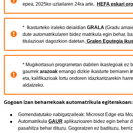
epea, 2025ko uztailaren 24ra arte,
HEFA eskari oro
* Ikasturteko iraleko deialdian
GRALA
(Gradu amaie
ubpages
dute automatrikularen bidez matrikula egin behar, ba
titulazioari dagozkion datetan.
Gralen Egutegia ikus
ubpages
* Mugikortasun programetan dabilen ikaslegoak ez b
ubpages
gaurrek
arazoak
emango dizkie ikasturte berriaren
i
eta, kalifikazioak lortu ondoren idazkaritzarekin har
aldatzeko.
ubpages
Gogoan izan beharrekoak automatrikula egiterakoan:
ubpages
Gomendatutako nabigatzaileak: Microsot Edge eta Mozi
Automatrikula
GAUR
aplikazioaren bidez egin behar da
ubpages
pasahitza behar dituzu. Gogoratzen ez badituzu, berriz