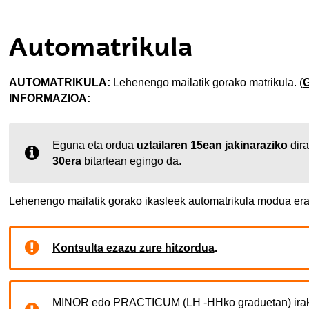
ubpages
Automatrikula
ubpages
AUTOMATRIKULA:
Lehenengo mailatik gorako matrikula. (
ubpages
INFORMAZIOA:
Eguna eta ordua
uztailaren 15ean jakinaraziko
dira
30era
bitartean egingo da.
Lehenengo mailatik gorako ikasleek automatrikula modua erabi
Kontsulta ezazu zure hitzordua
.
MINOR edo PRACTICUM (LH -HHko graduetan) irakas