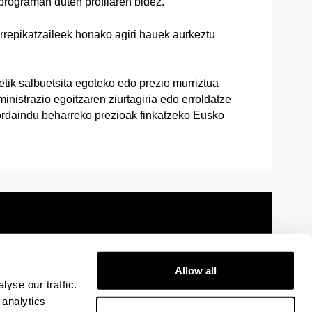
rograman duten profilaren bidez.
repikatzaileek honako agiri hauek aurkeztu
tik salbuetsita egoteko edo prezio murriztua
inistrazio egoitzaren ziurtagiria edo erroldatze
 ordaindu beharreko prezioak finkatzeko Eusko
Allow all
 information
Sitemap
Help
Contact
yse our traffic.
 analytics