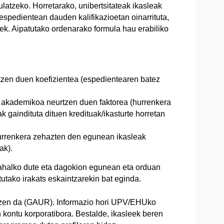
ulatzeko. Horretarako, unibertsitateak ikasleak
spedientean dauden kalifikazioetan oinarrituta,
ek. Aipatutako ordenarako formula hau erabiliko
tzen duen koefizientea (espedientearen batez
akademikoa neurtzen duen faktorea (hurrenkera
 gaindituta dituen kredituak/ikasturte horretan
hurrenkera zehazten den egunean ikasleak
ak).
ahalko dute eta dagokion egunean eta orduan
tutako irakats eskaintzarekin bat eginda.
atzen da (GAUR). Informazio hori UPV/EHUko
n kontu korporatibora. Bestalde, ikasleek beren