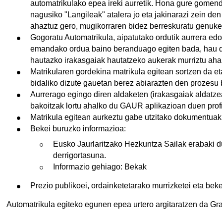
automatrikulako epea ireki aurretik. Hona gure gomend
nagusiko "Langileak" atalera jo eta jakinarazi zein de
ahaztuz gero, mugikorraren bidez berreskuratu genuke 
Gogoratu Automatrikula, aipatutako ordutik aurrera edo
emandako ordua baino beranduago egiten bada, hau da
hautazko irakasgaiak hautatzeko aukerak murriztu ahal 
Matrikularen gordekina matrikula egitean sortzen da et
bidaliko dizute gauetan berez abiarazten den prozesu 
Aurrerago egingo diren aldaketen (irakasgaiak aldatze
bakoitzak lortu ahalko du GAUR aplikazioan duen profi
Matrikula egitean aurkeztu gabe utzitako dokumentua
Bekei buruzko informazioa:
Eusko Jaurlaritzako Hezkuntza Sailak erabaki du
derrigortasuna.
Informazio gehiago: Bekak
Prezio publikoei, ordainketetarako murrizketei eta bek
Automatrikula egiteko egunen epea urtero argitaratzen da Gr