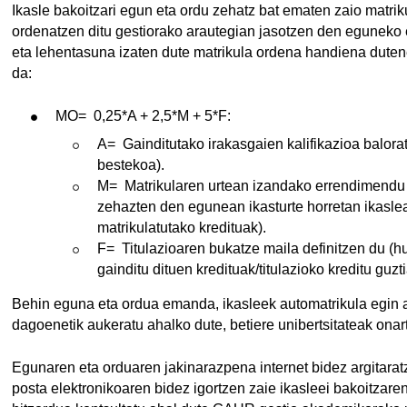
Ikasle bakoitzari egun eta ordu zehatz bat ematen zaio matrik
ordenatzen ditu gestiorako arautegian jasotzen den eguneko e
eta lehentasuna izaten dute matrikula ordena handiena duten
da:
MO= 0,25*A + 2,5*M + 5*F:
A= Gainditutako irakasgaien kalifikazioa balora
bestekoa).
M= Matrikularen urtean izandako errendimendu 
zehazten den egunean ikasturte horretan ikasleak
matrikulatutako kredituak).
F= Titulazioaren bukatze maila definitzen du (
gainditu dituen kredituak/titulazioko kreditu guzti
Behin eguna eta ordua emanda, ikasleek automatrikula egin 
dagoenetik aukeratu ahalko dute, betiere unibertsitateak onar
Egunaren eta orduaren jakinarazpena internet bidez argitar
posta elektronikoaren bidez igortzen zaie ikasleei bakoitzare