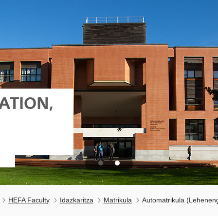
ATION,
HEFA Faculty
Idazkaritza
Matrikula
Automatrikula (Leheneng