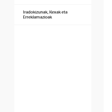
Iradokizunak, Kexak eta
Erreklamazioak