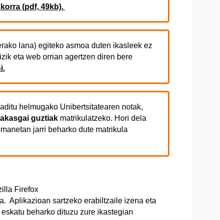
korra (pdf, 49kb).
rako lana) egiteko asmoa duten ikasleek ez
izik eta web orrian agertzen diren bere
i.
aditu helmugako Unibertsitatearen notak,
rakasgai guztiak
matrikulatzeko. Hori dela
remanetan jarri beharko dute matrikula
lla Firefox
. Aplikazioan sartzeko erabiltzaile izena eta
 eskatu beharko dituzu zure ikastegian