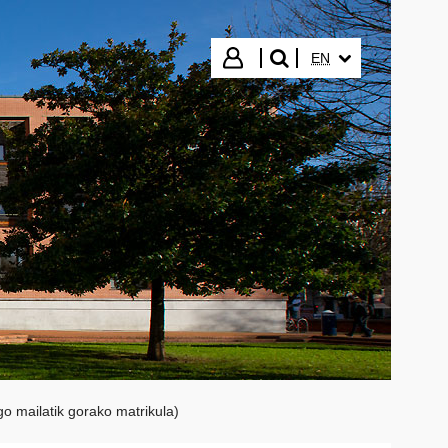
SELECTED LANGUA
Login
EN
search"
o mailatik gorako matrikula)