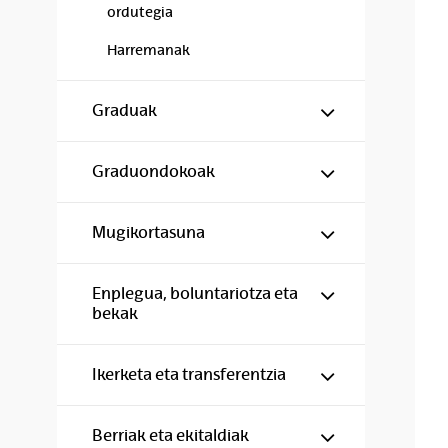
ordutegia
Harremanak
Show/hide s
Graduak
Show/hide s
Graduondokoak
Show/hide s
Mugikortasuna
Show/hide s
Enplegua, boluntariotza eta
bekak
Show/hide s
Ikerketa eta transferentzia
Show/hide s
Berriak eta ekitaldiak