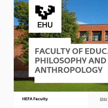
Skip to Main Content
FACULTY OF EDUC
PHILOSOPHY AND
ANTHROPOLOGY
- Building I
hy and Anthropology - Building II
HEFA Faculty
EHU