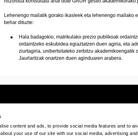
hitzordua kontsultatu ahal dute GAUR gestio akademikorako p
Lehenengo mailatik gorako ikasleek eta lehenengo mailako er
behar dituzte:
Hala badagokio, matrikulako prezio publikoak ordaintze
ordaintzeko eskubidea egiaztatzen duen agiria, eta adm
ziurtagiria, unibertsitateko zerbitzu akademikoengatik
Jaurlaritzak onartzen duen aginduaren arabera.
s
Electronic-office
Accessibility
Legal
ise content and ads, to provide social media features and to anal
about your use of our site with our social media, advertising and