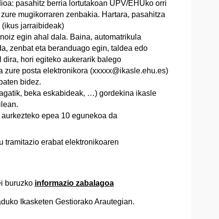
ioa: pasahitz berria lortutakoan UPV/EHUko orri
n zure mugikorraren zenbakia. Hartara, pasahitza
(ikus jarraibideak)
noiz egin ahal dala. Baina, automatrikula
, zenbat eta beranduago egin, taldea edo
dira, hori egiteko aukerarik balego
a zure posta elektronikora (xxxxx@ikasle.ehu.es)
baten bidez.
agatik, beka eskabideak, …) gordekina ikasle
lean.
k aurkezteko epea 10 egunekoa da
 tramitazio erabat elektronikoaren
ei buruzko
informazio zabalagoa
aduko Ikasketen Gestiorako Arautegian.