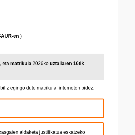
GAUR-en
)
, eta
matrikula
2026ko
uztailaren 16tik
liz egingo dute matrikula, interneten bidez.
gaien aldaketa justifikatua eskatzeko