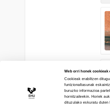
Web orri honek cookieak e
Cookieak erabiltzen ditugu
funtzionaltasunak eskaintz
buruzko informazioa partek
hornitzaileekin. Horiek au
dituzulako eskuratu duten 