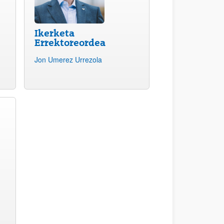
Ikerketa
Errektoreordea
Jon Umerez Urrezola