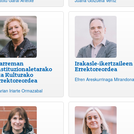
titxu Garai Artetxe
Juana Goizueta Vertiz
atu azpiorriak
arreman
Irakasle-ikertzaileen
nstituzionaletarako
Errektoreordea
ta Kulturako
Efren Areskurrinaga Mirandon
rrektoreordea
rian Iriarte Ormazabal