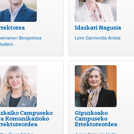
rrektorea
Idazkari Nagusia
xerramon Bengoetxea
Leire Garmendia Arrieta
atu azpiorriak
ballero
izkaiko Campuseko
Gipuzkoako
ta Komunikazioko
Campuseko
rrektoreordea
Errektoreordea