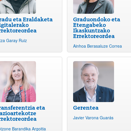
radu eta Eraldaketa
Graduondoko eta
igitalerako
Etengabeko
rrektoreordea
Ikaskuntzako
Errektoreordea
tza Garay Ruiz
Ainhoa Berasaluze Correa
ransferentzia eta
Gerentea
azioartekotze
Javier Varona Guarás
rrektoreordea
tzone Barandika Argoitia