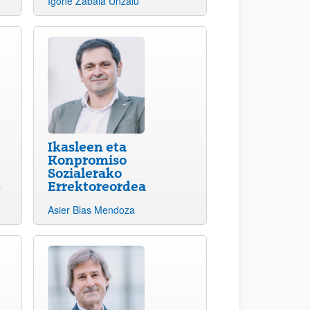
Igone Zabala Unzalu
Ikasleen eta
Konpromiso
Sozialerako
a
Errektoreordea
Asier Blas Mendoza