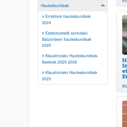
Es
Hauteskundeak
Erakutsi/izkut
Errektore hauteskundeak
2024
Estatutuetatik sortutako
Batzordeen hauteskundeak
2025
Klaustrorako Hauteskundeak-
H
ikasleak 2025-2026
I
e
Klaustrorako Hauteskundeak
E
2023
Ma