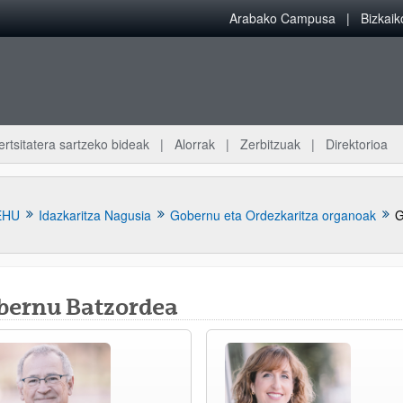
Arabako Campusa
Bizkai
ertsitatera sartzeko bideak
Alorrak
Zerbitzuak
Direktorioa
EHU
Idazkaritza Nagusia
Gobernu eta Ordezkaritza organoak
G
bernu Batzordea
atu azpiorriak