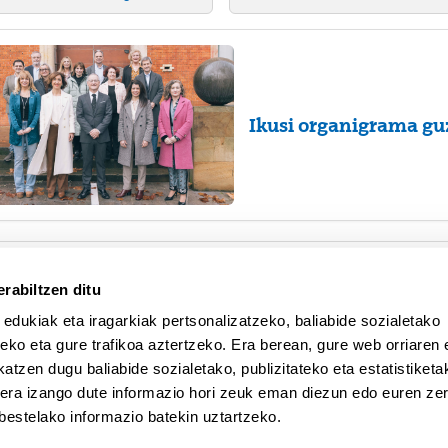
Ikusi organigrama gu
rabiltzen ditu
Estrategia Plana 202
 edukiak eta iragarkiak pertsonalizatzeko, baliabide sozialetako
eko eta gure trafikoa aztertzeko. Era berean, gure web orriaren e
atzen dugu baliabide sozialetako, publizitateko eta estatistiketa
kera izango dute informazio hori zeuk eman diezun edo euren zerb
bestelako informazio batekin uztartzeko.