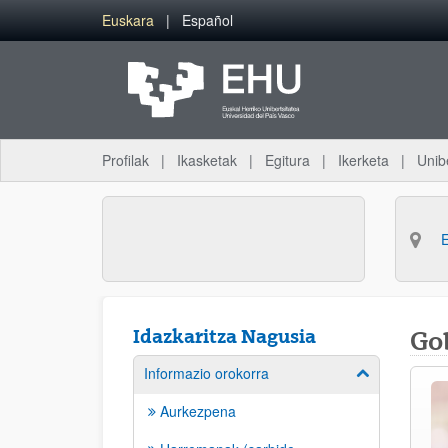
Eduki nagusira joan
Euskara
Español
Profilak
Ikasketak
Egitura
Ikerketa
Unib
Idazkaritza Nagusia
Go
Informazio orokorra
Erakutsi/izkut
Aurkezpena