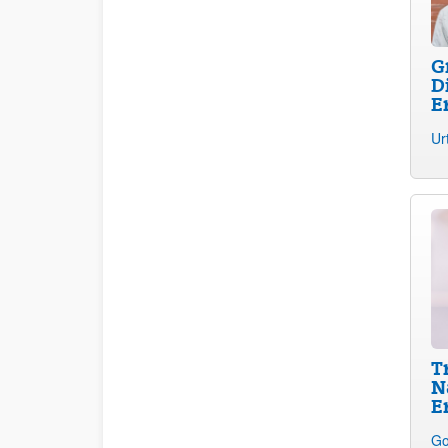
G
D
E
Ur
T
N
E
Go