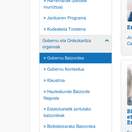
Harremanak (sarbide
murriztua)
Jardueren Programa
E
Kudeaketa Txostena
Jo
Gobernu eta Ordezkaritza
Erakutsi/izkut
Ca
organoak
Gobernu Batzordea
Gobernu Kontseilua
Klaustroa
Hauteskunde Batzorde
Nagusia
Estatutuetatik sortutako
B
batzordeak
e
E
Bizikidetzarako Batzordea