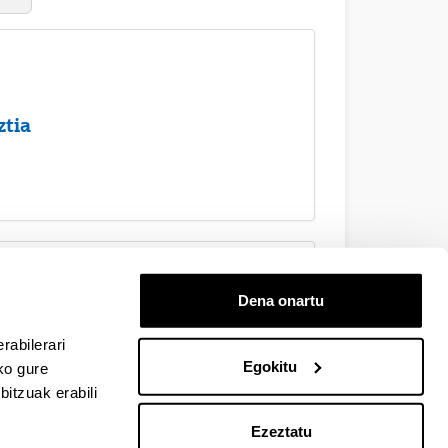
ztia
Dena onartu
6-2028
rabilerari
Egokitu
ko gure
itzuak erabili
Ezeztatu