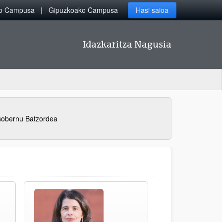
ko Campusa
Gipuzkoako Campusa
Hasi saioa
Idazkaritza Nagusia
obernu Batzordea