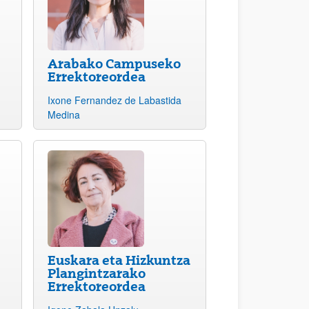
Arabako Campuseko
Errektoreordea
Ixone Fernandez de Labastida
Medina
Euskara eta Hizkuntza
Plangintzarako
Errektoreordea