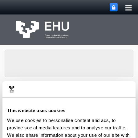
Tog
Skip to Main Content
mai
nav
Department of
Toggle site n
Menu
Chemical Engineering
This website uses cookies
We use cookies to personalise content and ads, to
2006 PhD Theses
provide social media features and to analyse our traffic.
We also share information about your use of our site with
Pedro Castaño Sánchez
"Hidrocraqueo de