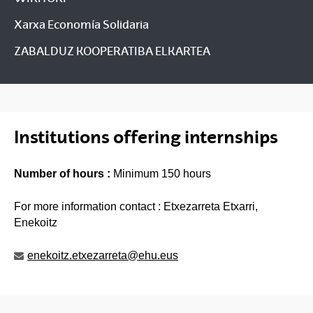
Xarxa Economía Solidaria
ZABALDUZ KOOPERATIBA ELKARTEA
Institutions offering internships
Number of hours :
Minimum 150 hours
For more information contact : Etxezarreta Etxarri,
Enekoitz
enekoitz.etxezarreta@ehu.eus