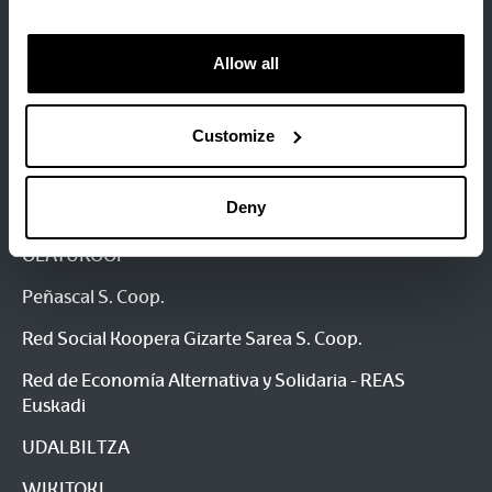
HIREKIN - Asociación de entidades de iniciativa e
intervención social en Euskadi / Euskadiko gizarte
ekimeneko eta esku hartzeko entitateen elkartea
Allow all
KONFEKOOP - Confederación de Cooperativas de
Euskadi / Euskadiko Kooperatiben Konfederazioa
Customize
Keima Animazioa SLU
Deny
Komunikazio Biziagoa S.A.L.
OLATUKOOP
Peñascal S. Coop.
Red Social Koopera Gizarte Sarea S. Coop.
Red de Economía Alternativa y Solidaria - REAS
Euskadi
UDALBILTZA
WIKITOKI