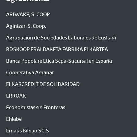
ARIWAKE, S. COOP
Agintzari S. Coop.
Agrupación de Sociedades Laborales de Euskadi
BDSKOOP ERALDAKETA FABRIKA ELKARTEA
Banca Popolare Etica Scpa-Sucursal en España
Cooperativa Amanar
ELKARCREDIT DE SOLIDARIDAD
ERROAK
Economistas sin Fronteras
Ehlabe
Emaús Bilbao SCIS