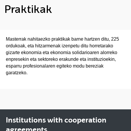
Praktikak
Masterrak nahitaezko praktikak barne hartzen ditu, 225
ordukoak, eta hitzarmenak izenpetu ditu horretarako
gizarte ekonomia eta ekonomia solidarioaren alorreko
enpresekin eta sektoreko erakunde eta instituzioekin,
esparru profesionalaren egiteko modu bereziak
garatzeko.
Institutions with cooperation
agreements