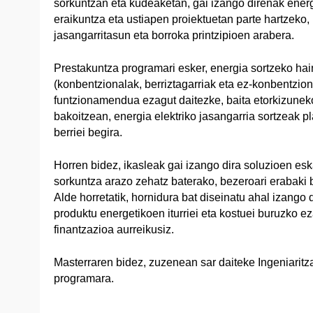
sorkuntzan eta kudeaketan, gai izango direnak energ
eraikuntza eta ustiapen proiektuetan parte hartzeko
jasangarritasun eta borroka printzipioen arabera.
Prestakuntza programari esker, energia sortzeko ha
(konbentzionalak, berriztagarriak eta ez-konbentzion
funtzionamendua ezagut daitezke, baita etorkizuneko
bakoitzean, energia elektriko jasangarria sortzeak p
berriei begira.
Horren bidez, ikasleak gai izango dira soluzioen esk
sorkuntza arazo zehatz baterako, bezeroari erabaki 
Alde horretatik, hornidura bat diseinatu ahal izango 
produktu energetikoen iturriei eta kostuei buruzko e
finantzazioa aurreikusiz.
Masterraren bidez, zuzenean sar daiteke Ingeniaritz
programara.