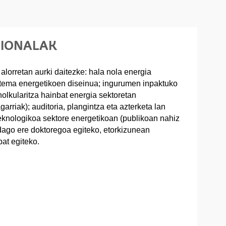
SIONALAK
 alorretan aurki daitezke: hala nola energia
tema energetikoen diseinua; ingurumen inpaktuko
holkularitza hainbat energia sektoretan
garriak); auditoria, plangintza eta azterketa lan
eknologikoa sektore energetikoan (publikoan nahiz
dago ere doktoregoa egiteko, etorkizunean
bat egiteko.