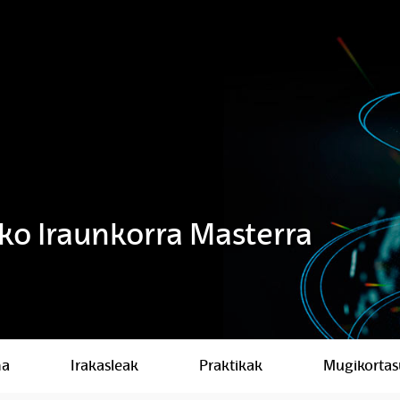
iko Iraunkorra Masterra
ma
Irakasleak
Praktikak
Mugikorta