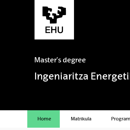
Skip to Main Content
Master's degree
Ingeniaritza Energet
Home
Matrikula
Progra