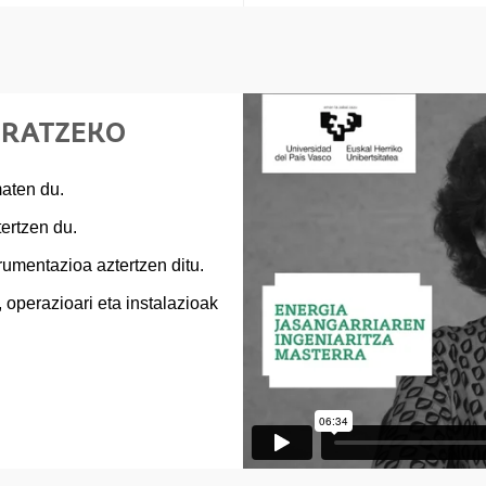
ERATZEKO
maten du.
ertzen du.
rumentazioa aztertzen ditu.
 operazioari eta instalazioak