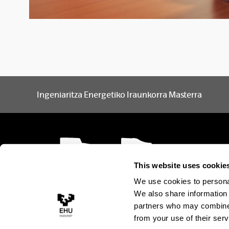
Ingeniaritza Energetiko Iraunkorra Masterra
This website uses cookie
We use cookies to personal
We also share information 
partners who may combine i
from your use of their serv