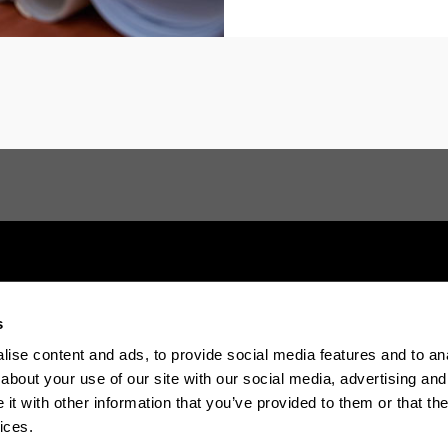
s
Electronic-office
Accessibility
Legal in
ise content and ads, to provide social media features and to anal
about your use of our site with our social media, advertising and
t with other information that you’ve provided to them or that the
The EHU in Tiktok
The EHU in Blue
The EH
ices.