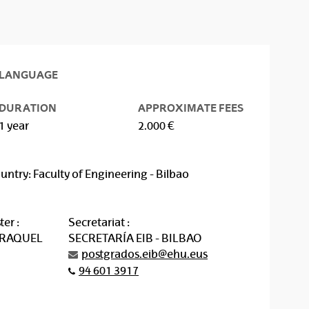
LANGUAGE
DURATION
APPROXIMATE FEES
1 year
2.000 €
untry: Faculty of Engineering - Bilbao
er :
Secretariat :
 RAQUEL
SECRETARÍA EIB - BILBAO
postgrados.eib@ehu.eus
94 601 3917