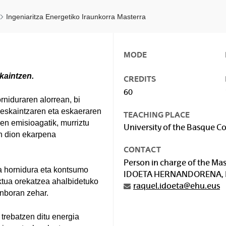
Ingeniaritza Energetiko Iraunkorra Masterra
MODE
kaintzen.
CREDITS
60
rniduraren alorrean, bi
n eskaintzaren eta eskaeraren
TEACHING PLACE
sen emisioagatik, murriztu
University of the Basque Co
en dion ekarpena
CONTACT
Person in charge of the Mast
ea hornidura eta kontsumo
IDOETA HERNANDORENA,
ktua orekatzea ahalbidetuko
raquel.idoeta@ehu.eus
nboran zehar.
 trebatzen ditu energia