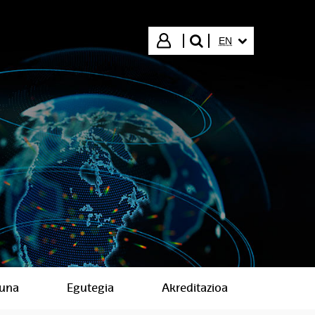
SELECTED LANGUA
Login
EN
search"
suna
Egutegia
Akreditazioa