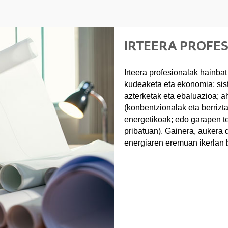
IRTEERA PROFE
Irteera profesionalak hainbat
kudeaketa eta ekonomia; sis
azterketak eta ebaluazioa; a
(konbentzionalak eta berrizta
energetikoak; edo garapen t
pribatuan). Gainera, aukera 
energiaren eremuan ikerlan 