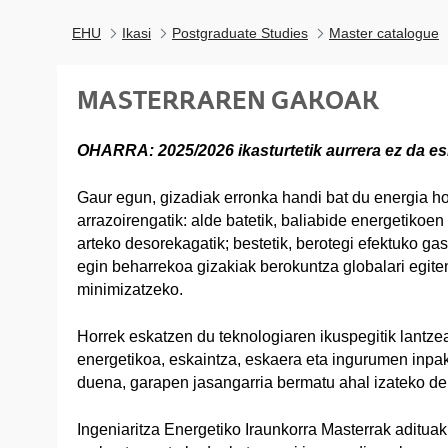
EHU
Ikasi
Postgraduate Studies
Master catalogue
MASTERRAREN GAKOAK
OHARRA: 2025/2026 ikasturtetik aurrera ez da es
Gaur egun, gizadiak erronka handi bat du energia ho
arrazoirengatik: alde batetik, baliabide energetikoe
arteko desorekagatik; bestetik, berotegi efektuko ga
egin beharrekoa gizakiak berokuntza globalari egit
minimizatzeko.
Horrek eskatzen du teknologiaren ikuspegitik lantz
energetikoa, eskaintza, eskaera eta ingurumen inpa
duena, garapen jasangarria bermatu ahal izateko de
Ingeniaritza Energetiko Iraunkorra Masterrak adituak