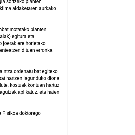
ia sortzeko planten
, klima aldaketaren aurkako
inbat motatako planten
alak) egitura eta
 joerak ere horietako
lanteatzen dituen erronka
aintza ordenatu bat egiteko
bat hartzen lagunduko diona.
dute, kostuak kontuan hartuz,
zagutzak aplikatuz, eta haien
a Fisikoa doktorego