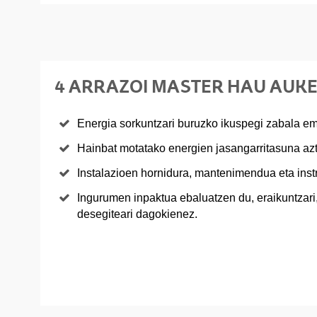
4 ARRAZOI MASTER HAU AUK
Energia sorkuntzari buruzko ikuspegi zabala e
Hainbat motatako energien jasangarritasuna azt
Instalazioen hornidura, mantenimendua eta inst
Ingurumen inpaktua ebaluatzen du, eraikuntzari,
desegiteari dagokienez.