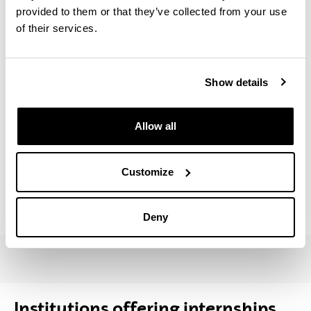
Getxo Kirolak
provided to them or that they’ve collected from your use
Hermanos de la Escuelas Cristianas (La Salle)
of their services.
Comunidad de la Salle-Enea
Igurco Gestión S.L.
Show details
Instituto Foral de Asistencia Social de Bizkaia
Kirola eta Gaitasuna S.L. (Hegalak)
Allow all
Movex Clinic
Osalan - Instituto Vasco de Seguridad y Salud
Customize
Laborales
Residencia Municipal de Getxo
Deny
Institutions offering internships