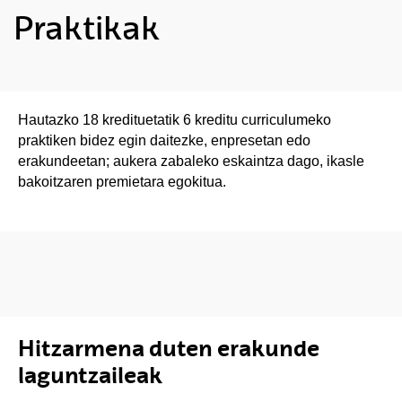
Praktikak
Hautazko 18 kredituetatik 6 kreditu curriculumeko
praktiken bidez egin daitezke, enpresetan edo
erakundeetan; aukera zabaleko eskaintza dago, ikasle
bakoitzaren premietara egokitua.
Hitzarmena duten erakunde
laguntzaileak