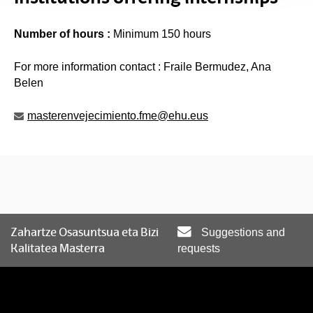
Number of hours :
Minimum 150 hours
For more information contact : Fraile Bermudez, Ana
Belen
masterenvejecimiento.fme@ehu.eus
Zahartze Osasuntsua eta Bizi
Suggestions and
Kalitatea Masterra
requests