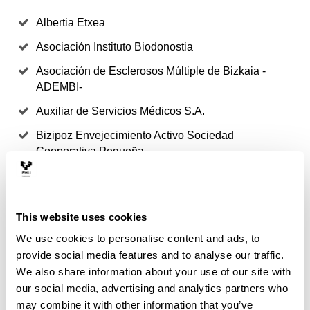
Albertia Etxea
Asociación Instituto Biodonostia
Asociación de Esclerosos Múltiple de Bizkaia -
ADEMBI-
Auxiliar de Servicios Médicos S.A.
Bizipoz Envejecimiento Activo Sociedad
Cooperativa Pequeña
Cita Alzheimer Fundazioa
Fundación Aspaldiko
This website uses cookies
Fundación Instituto Gerontológico Matia-Ingema
We use cookies to personalise content and ads, to
Fundación Juan Maria Vianney Fundazioa
provide social media features and to analyse our traffic.
We also share information about your use of our site with
Fundación Residencia Santa Ana/Santa Ana Egoitza
our social media, advertising and analytics partners who
Fundazioa
may combine it with other information that you’ve