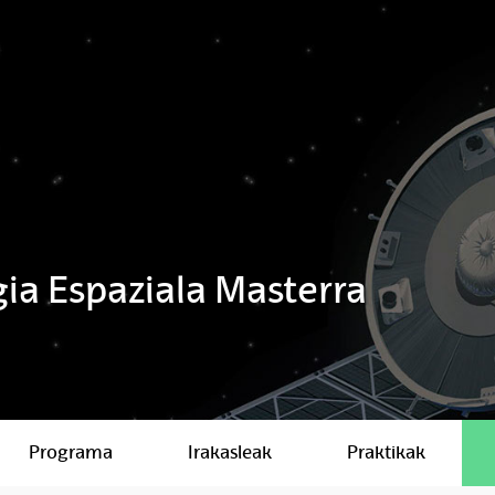
gia Espaziala Masterra
Programa
Irakasleak
Praktikak