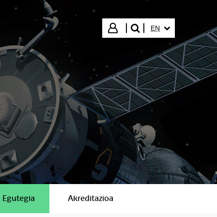
SELECTED LANGUA
Login
EN
search"
Egutegia
Akreditazioa