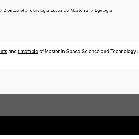
Zientzia eta Teknologia Espaziala Masterra
Egutegia
ents
and
timetable
of Master in Space Science and Technology .