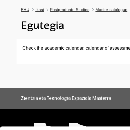
EHU
Ikasi
Postgraduate Studies
Master catalogue
Egutegia
Check the
academic calendar
,
calendar of assessm
Zientzia eta Teknologia Espaziala Masterra