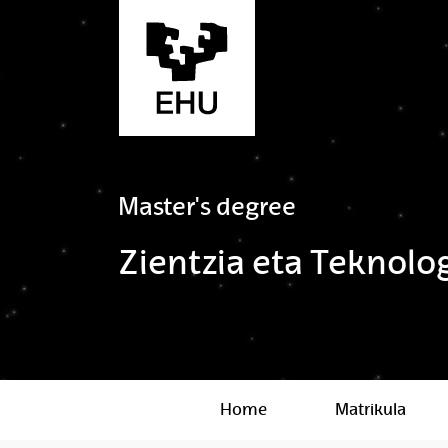
Skip to Main Content
Master's degree
Zientzia eta Teknolo
Home
Matrikula