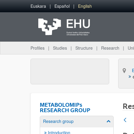
Skip to Main Content
Euskara
Español
English
Profiles
Studies
Structure
Research
Uni
METABOLOMIPs
Re
RESEARCH GROUP
Research group
Show/hide su
Introduction