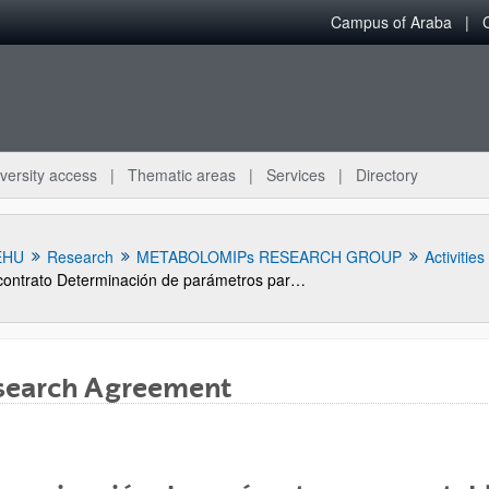
Campus of Araba
versity access
Thematic areas
Services
Directory
EHU
Research
METABOLOMIPs RESEARCH GROUP
Activities
contrato Determinación de parámetros para establecer una categorización de las uvas basándose en la calidad. Valoración de los analizadores de vinos mediante biosensores.
search Agreement
bpages