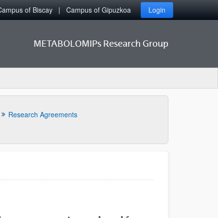
Campus of Biscay
Campus of Gipuzkoa
Login
METABOLOMIPs Research Group
Research Agreements