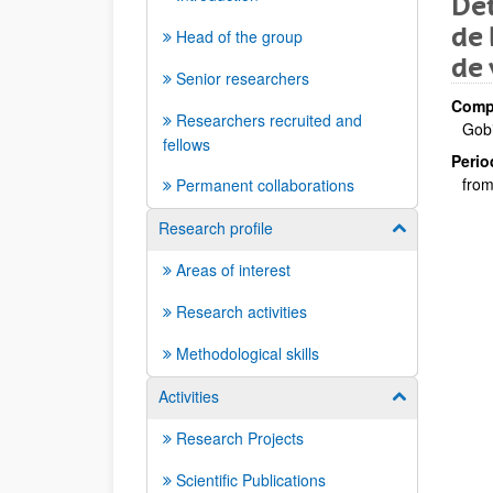
Det
de 
Head of the group
de 
Senior researchers
Compa
Researchers recruited and
Gobi
fellows
Perio
from
Permanent collaborations
Research profile
Show/hide su
Areas of interest
Research activities
Methodological skills
Activities
Show/hide su
Research Projects
Scientific Publications