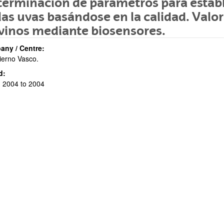
erminación de parámetros para establ
las uvas basándose en la calidad. Valo
vinos mediante biosensores.
ny / Centre:
erno Vasco.
d:
 2004 to 2004
bpages
bpages