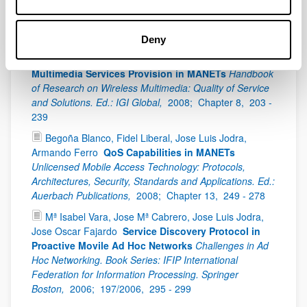
Publications
Deny
Jose Luis Jodra, Fidel Liberal, Begoña Blanco
Multimedia Services Provision in MANETs
Handbook
of Research on Wireless Multimedia: Quality of Service
and Solutions. Ed.: IGI Global,
2008;
Chapter 8,
203 -
239
Begoña Blanco, Fidel Liberal, Jose Luis Jodra,
Armando Ferro
QoS Capabilities in MANETs
Unlicensed Mobile Access Technology: Protocols,
Architectures, Security, Standards and Applications. Ed.:
Auerbach Publications,
2008;
Chapter 13,
249 - 278
Mª Isabel Vara, Jose Mª Cabrero, Jose Luis Jodra,
Jose Oscar Fajardo
Service Discovery Protocol in
Proactive Movile Ad Hoc Networks
Challenges in Ad
Hoc Networking. Book Series: IFIP International
Federation for Information Processing. Springer
Boston,
2006;
197/2006,
295 - 299