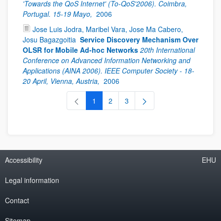
'Towards the QoS Internet' (To-QoS'2006). Coimbra,
Portugal. 15-19 Mayo,
2006
Jose Luis Jodra, Maribel Vara, Jose Ma Cabero,
Josu Bagazgoitia
Service Discovery Mechanism Over
OLSR for Mobile Ad-hoc Networks
20th International
Conference on Advanced Information Networking and
Applications (AINA 2006). IEEE Computer Society - 18-
20 April, Vienna, Austria,
2006
1
2
3
Page
Page
Page
Accessibility
EHU
Legal information
Contact
Sitemap