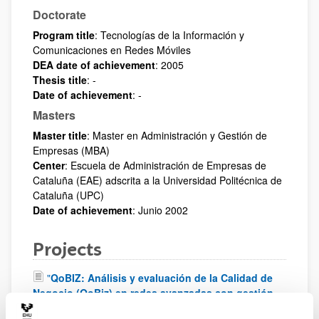
Doctorate
Program title
:
Tecnologías de la Información y
Comunicaciones en Redes Móviles
DEA date of achievement
: 2005
Thesis title
: -
Date of achievement
: -
Masters
Master title
:
Master en Administración y Gestión de
Empresas (MBA)
Center
:
Escuela de Administración de Empresas de
Cataluña (EAE) adscrita a la Universidad Politécnica de
Cataluña (UPC)
Date of achievement
:
Junio 2002
Projects
"
QoBIZ: Análisis y evaluación de la Calidad de
Negocio (QoBiz) en redes avanzadas con gestión
de calidad de servicio adaptada
"
Gobierno Vasco -