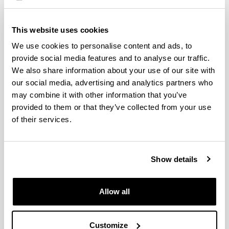
SAIOTEK 2012-2013
2012
-
2013
"
QoXFERA: Arquitectura para el análisis y
evaluación de las diferentes vertientes de la calidad
This website uses cookies
de servicio (QoX) en redes avanzadas
"
Gobierno
We use cookies to personalise content and ads, to
Vasco - SAIOTEK 2011-2012
2011
-
2012
provide social media features and to analyse our traffic.
"
LabQoS: Creación de entornos experimentales
We also share information about your use of our site with
para la evaluación de la calidad de servicio en
our social media, advertising and analytics partners who
redes de datos
"
Gobierno Vasco - SAIOTEK 2010-
may combine it with other information that you’ve
2011
2010
-
2012
provided to them or that they’ve collected from your use
"
ObavaQoS: OBservatorio para el Análisis y la
of their services.
eVAluación de la Calidad de Servicio (QoS)
orientada a la satisfacción del usuario
"
Gobierno
Vasco - SAIOTEK 2009-2010
2009
-
2010
Show details
"
ICT ADAMANTIUM - ADAptative Management of
mediA distributioN based on saTisfaction orIented
User Modelling
"
7th Research Framework Programme
Allow all
2008
-
2010
1
2
3
Page
Page
Page
Customize