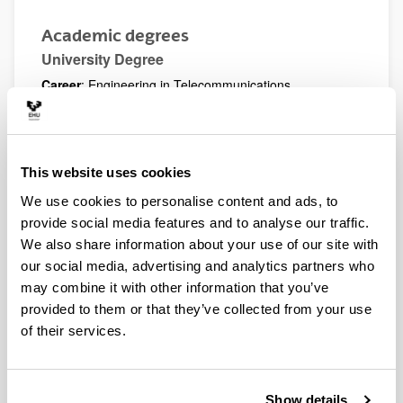
Academic degrees
University Degree
Career
: Engineering in Telecommunications
Intensification
: Telematics
Center
: University of The Basque Country
Date of achievement
: 1999
Doctorate
This website uses cookies
Program title
: Tecnologías de la Información
We use cookies to personalise content and ads, to
DEA date of achievement
: -
provide social media features and to analyse our traffic.
Thesis title
: Propuestas de adaptación de un sistema
We also share information about your use of our site with
de análisis de tráfico para la implementación de
our social media, advertising and analytics partners who
algoritmos de medida de la calidad de servicio
Date of achievement
: -
may combine it with other information that you’ve
provided to them or that they’ve collected from your use
of their services.
Projects
"
LABEL
"
Gobierno Vasco - SAIOTEK 2010-2011
2010
-
2011
Show details