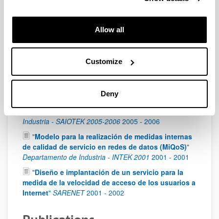
"
Sensor.@t: Sensor para el Análisis de Tráfico en
Segmentos de Alta Capacidad
"
Gobierno Vasco.
Departamento de Industria. SAIOTEK 2010-2011
2010
-
Allow all
2012
"
ICT ADAMANTIUM - ADAptative Management of
Customize
mediA distributioN based on saTisfaction orIented
User Modelling
"
7th Research Framework Programme
2008
-
2010
Deny
"
QoSensor: Diseño de un sensor para el análisis
de la QoS en redes de datos
"
Departamento de
Industria - SAIOTEK 2005-2006
2005
-
2006
"
Modelo para la realización de medidas internas
de calidad de servicio en redes de datos (MiQoS)
"
Departamento de Industria - INTEK 2001
2001
-
2001
"
Diseño e implantación de un servicio para la
medida de la velocidad de acceso de los usuarios a
Internet
"
SARENET
2001
-
2002