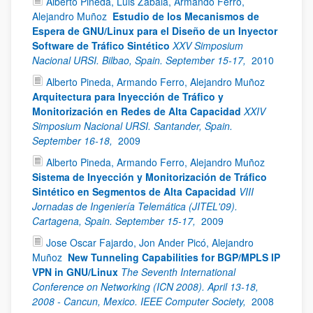
Alberto Pineda, Luis Zabala, Armando Ferro,
Alejandro Muñoz
Estudio de los Mecanismos de
Espera de GNU/Linux para el Diseño de un Inyector
Software de Tráfico Sintético
XXV Simposium
Nacional URSI. Bilbao, Spain. September 15-17,
2010
Alberto Pineda, Armando Ferro, Alejandro Muñoz
Arquitectura para Inyección de Tráfico y
Monitorización en Redes de Alta Capacidad
XXIV
Simposium Nacional URSI. Santander, Spain.
September 16-18,
2009
Alberto Pineda, Armando Ferro, Alejandro Muñoz
Sistema de Inyección y Monitorización de Tráfico
Sintético en Segmentos de Alta Capacidad
VIII
Jornadas de Ingeniería Telemática (JITEL'09).
Cartagena, Spain. September 15-17,
2009
Jose Oscar Fajardo, Jon Ander Picó, Alejandro
Muñoz
New Tunneling Capabilities for BGP/MPLS IP
VPN in GNU/Linux
The Seventh International
Conference on Networking (ICN 2008). April 13-18,
2008 - Cancun, Mexico. IEEE Computer Society,
2008