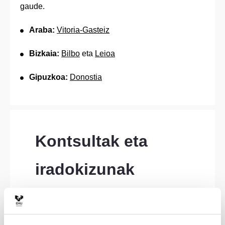
gaude.
Araba:
Vitoria-Gasteiz
Bizkaia:
Bilbo
eta
Leioa
Gipuzkoa:
Donostia
Kontsultak eta 
iradokizunak
Idatzi hemen zure kontsulta edo iradokizuna 
Ikasleentzako Argibide Zerbitzuak erantzun 