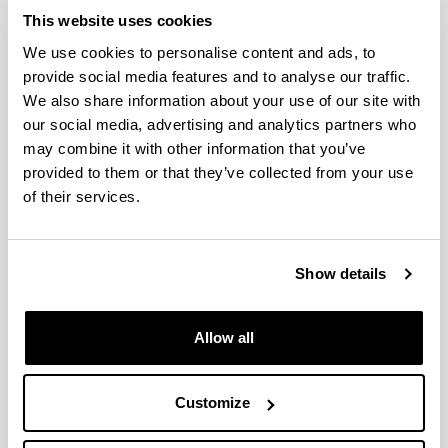
dezan.
This website uses cookies
We use cookies to personalise content and ads, to
Derrigorrezko eremuak
provide social media features and to analyse our traffic.
We also share information about your use of our site with
our social media, advertising and analytics partners who
may combine it with other information that you’ve
provided to them or that they’ve collected from your use
of their services.
Show details
Allow all
Customize