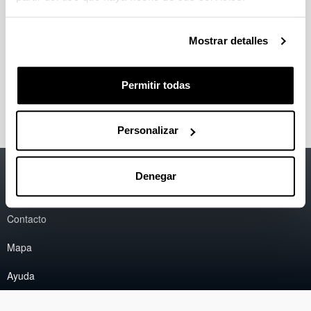
MASTER UNIVERSITARIO EN FORMACIÓN DEL
PROFESORADO de Educación Obligatoria y
Mostrar detalles
Bachillerato, Formación Profesional y Enseñanza
de idiomas
Psicodidáctica: Psicología de la Educación y
Permitir todas
Didácticas Específicas
Personalizar
Accesibilidad
EHU
Denegar
Información legal
Contacto
Mapa
Ayuda