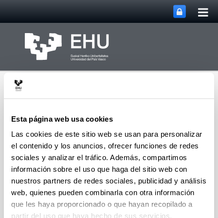
Abri
Saltar al contenido principal
me
prin
Esta página web usa cookies
Las cookies de este sitio web se usan para personalizar
el contenido y los anuncios, ofrecer funciones de redes
Departamento de
Didáctica de la
sociales y analizar el tráfico. Además, compartimos
Expresión Musical,
información sobre el uso que haga del sitio web con
Abrir/cerrar m
Menú
Plástica y Corporal
nuestros partners de redes sociales, publicidad y análisis
web, quienes pueden combinarla con otra información
que les haya proporcionado o que hayan recopilado a
Estudios de postgrado
partir del uso que haya hecho de sus servicios.