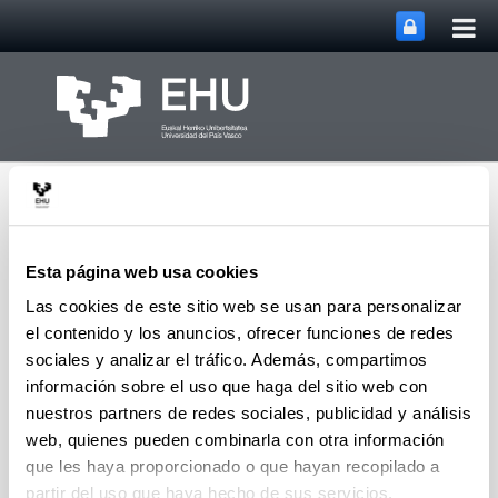
Abri
Saltar al contenido principal
me
prin
Esta página web usa cookies
Las cookies de este sitio web se usan para personalizar
el contenido y los anuncios, ofrecer funciones de redes
Abrir/cerrar m
Menú
Aholab
sociales y analizar el tráfico. Además, compartimos
información sobre el uso que haga del sitio web con
nuestros partners de redes sociales, publicidad y análisis
Libros
web, quienes pueden combinarla con otra información
que les haya proporcionado o que hayan recopilado a
Hernáez, I.; Navas, E.; Odriozola, I.; Sarasola, K.;
partir del uso que haya hecho de sus servicios.