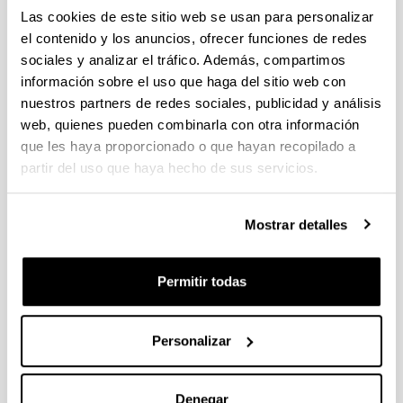
Las cookies de este sitio web se usan para personalizar
Evaluation of Speaker Verification
el contenido y los anuncios, ofrecer funciones de redes
Security and Detection of HMM-
sociales y analizar el tráfico. Además, compartimos
Based Synthetic Speech
información sobre el uso que haga del sitio web con
nuestros partners de redes sociales, publicidad y análisis
Autoría:
De Leon, P. L.; Pucher, M.; Yamagishi, J.; Hernaez, I.;
web, quienes pueden combinarla con otra información
Saratxaga, I.
que les haya proporcionado o que hayan recopilado a
partir del uso que haya hecho de sus servicios.
Año:
2012
Revista:
Mostrar detalles
IEEE Transactions on Audio, Speech, and Language
Processing
Volumen:
Permitir todas
20, no.8
Página de inicio - Página de fin:
Personalizar
2280 - 2290
ISBN
/
ISSN
:
1558-7916
Denegar