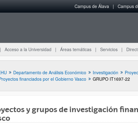
Campus de Álava
Campus de
Acceso a la Universidad
Áreas temáticas
Servicios
Direct
EHU
Departamento de Análisis Económico
Investigación
Proyec
Proyectos financiados por el Gobierno Vasco
GRUPO IT1697-22
yectos y grupos de investigación fina
sco
ar subpáginas