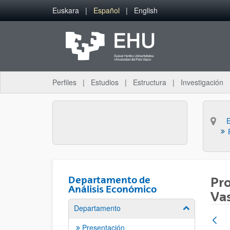
Saltar al contenido principal
Euskara
Español
English
Perfiles
Estudios
Estructura
Investigación
Departamento de
Pro
Análisis Económico
Va
Departamento
Mostrar/ocult
Presentación