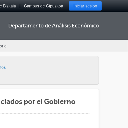
 Bizkaia
Campus de Gipuzkoa
Iniciar sesión
Departamento de Análisis Económico
orio
tos
nciados por el Gobierno