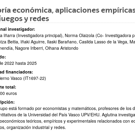
ría económica, aplicaciones empíricas
juegos y redes
ar subpáginas
nal investigador:
a Iñarra (Investigadora principal), Norma Olaizola (Co- Investigadora p
tza Beitia, Iñaki Aguirre, Ilaski Barañano, Casilda Lasso de la Vega, 
endía, Nagore Iriberri, Oihana Aristondo
do:
de 2022 hasta 2025
ad financiadora:
erno Vasco (IT1697-22)
ar subpáginas
te total:
00 euros
ipción:
rupo está formado por economistas y matemáticos, profesores de los
titativos de la Universidad del País Vasco UPV/EHU. Aglutina investig
oeconómicos teóricos, empíricos y experimentales relacionados con ec
os, organización industrial y redes.