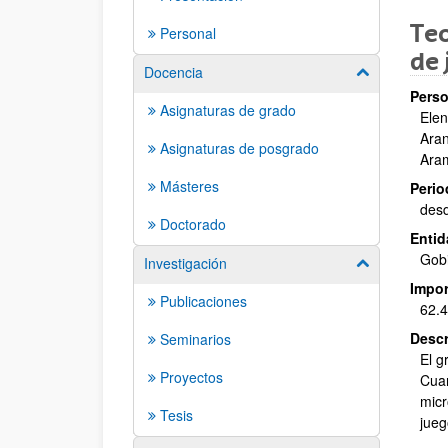
Teo
Personal
de 
Docencia
Mostrar/ocult
Perso
Asignaturas de grado
Elen
Aran
Asignaturas de posgrado
Aram
Másteres
Perio
des
Doctorado
Entid
Gobi
Investigación
Mostrar/ocult
Impor
Publicaciones
62.4
Descr
Seminarios
El g
Proyectos
Cuan
micr
Tesis
jueg