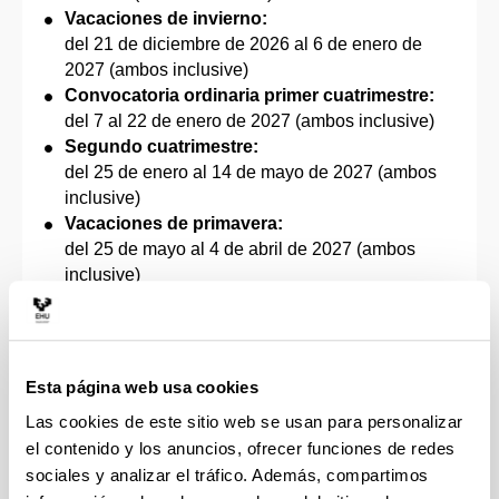
Vacaciones de invierno:
del 21 de diciembre de 2026 al 6 de enero de
2027 (ambos inclusive)
Convocatoria ordinaria primer cuatrimestre:
del 7 al 22 de enero de 2027 (ambos inclusive)
Segundo cuatrimestre:
del 25 de enero al 14 de mayo de 2027 (ambos
inclusive)
Vacaciones de primavera:
del 25 de mayo al 4 de abril de 2027 (ambos
inclusive)
Convocatoria ordinaria segundo
cuatrimestre:
*
del 17 de mayo al 4 de junio de 2027 (ambos
inclusive)
Esta página web usa cookies
Convocatoria extraordinaria:
Las cookies de este sitio web se usan para personalizar
del 14 de junio al 9 de julio de 2027 (ambos
el contenido y los anuncios, ofrecer funciones de redes
inclusive)
sociales y analizar el tráfico. Además, compartimos
Otras festividades y actividades: