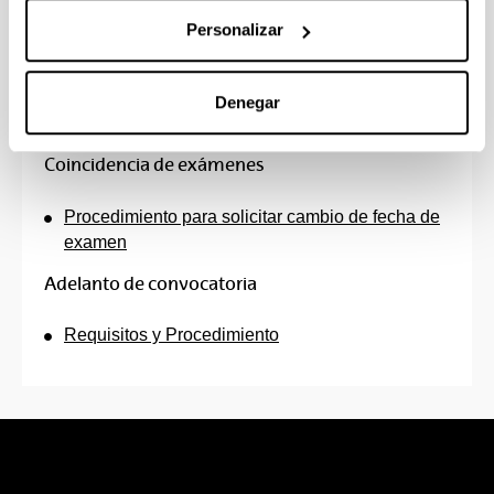
Curso 2026-2027
Personalizar
(Abre una nueva ventana)
Grado en Fundamentos de Arquitectura.
Tribunales de asignatura, 5ª y 6ª convocatoria
Denegar
(2026-2027)
(
PDF
, 1.005,77
KB
)
Coincidencia de exámenes
Procedimiento para solicitar cambio de fecha de
examen
Adelanto de convocatoria
Requisitos y Procedimiento