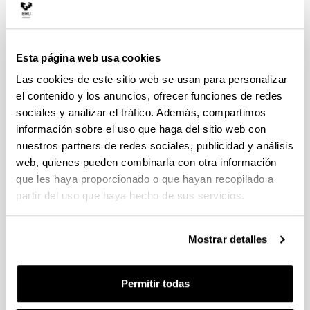
(Abre una nueva ventana)
JUNIO 2026
(
PDF
, 100,36
KB
)
Curso 2026-2027
Esta página web usa cookies
Las cookies de este sitio web se usan para personalizar
(Abre una nueva ventana)
ENERO 2027
(
PDF
, 86,46
KB
)
el contenido y los anuncios, ofrecer funciones de redes
sociales y analizar el tráfico. Además, compartimos
(Abre una nueva ventana)
MAYO 2027
(
PDF
, 83,22
KB
)
información sobre el uso que haga del sitio web con
nuestros partners de redes sociales, publicidad y análisis
(Abre una nueva ventana)
JUNIO 2027
(
PDF
, 84,67
KB
)
web, quienes pueden combinarla con otra información
que les haya proporcionado o que hayan recopilado a
Tribunales de 5ª y 6ª convocatoria
partir del uso que haya hecho de sus servicios.
Curso 2025-2026
Mostrar detalles
(Abre una nueva ventana)
Grado en Fundamentos de Arquitectura.
Tribunales de asignatura, 5ª y 6ª convocatoria
(2025-2026)
(
PDF
, 747,05
KB
)
Permitir todas