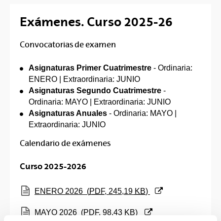
Exámenes. Curso 2025-26
Convocatorias de examen
Asignaturas Primer Cuatrimestre
- Ordinaria:
ENERO | Extraordinaria: JUNIO
Asignaturas Segundo Cuatrimestre
-
Ordinaria: MAYO | Extraordinaria: JUNIO
Asignaturas Anuales
- Ordinaria: MAYO |
Extraordinaria: JUNIO
Calendario de exámenes
Curso 2025-2026
(Abre una nueva ventana)
ENERO 2026
(
PDF
, 245,19
KB
)
(Abre una nueva ventana)
MAYO 2026
(
PDF
, 98,43
KB
)