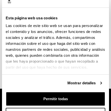
Esta página web usa cookies
Máster propio en Ilustración Científica
Las cookies de este sitio web se usan para personalizar
el contenido y los anuncios, ofrecer funciones de redes
sociales y analizar el tráfico. Además, compartimos
información sobre el uso que haga del sitio web con
nuestros partners de redes sociales, publicidad y análisis
Máster propio: Prácticas Artísticas y
web, quienes pueden combinarla con otra información
Estudios Culturales: Cuerpo, Afectos,
que les haya proporcionado o que hayan recopilado a
Territorio
partir del uso que haya hecho de sus servicios.
Mostrar detalles
Permitir todas