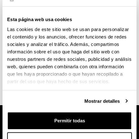
Acceso para mayores de 40
años por experiencia
Esta página web usa cookies
profesional
Las cookies de este sitio web se usan para personalizar
el contenido y los anuncios, ofrecer funciones de redes
Requisitos específicos para el acceso de mayores
sociales y analizar el tráfico. Además, compartimos
de 40 a los grados de la Facultad de Bellas Artes
información sobre el uso que haga del sitio web con
(aprobado en Junta de centro 03.02.2016)
nuestros partners de redes sociales, publicidad y análisis
web, quienes pueden combinarla con otra información
(Abre una nueva ventana)
Acceso para mayores de 40 años por
que les haya proporcionado o que hayan recopilado a
experiencia profesional
(
PDF
, 141,81
KB
)
partir del uso que haya hecho de sus servicios.
Mostrar detalles
Permitir todas