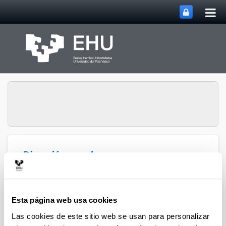
Abri
Saltar al contenido principal
me
prin
Dirección para la
Abrir/cerrar m
Menú
Igualdad
Esta página web usa cookies
Coeducación
Las cookies de este sitio web se usan para personalizar
Nahiko