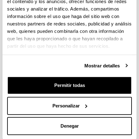
el contenido y los anuncios, ofrecer funciones de redes
sociales y analizar el tráfico. Además, compartimos
información sobre el uso que haga del sitio web con
nuestros partners de redes sociales, publicidad y análisis
web, quienes pueden combinarla con otra información
que les haya proporcionado o que hayan recopilado a
partir del uso que haya hecho de sus servicios.
Mostrar detalles
Programa coeducativo para la Igualdad, el
Respeto y la No violencia
Descripción del programa: ¿Qué es Nahiko?
Permitir todas
Contexto: cómo se ha creado
Objetivos y estructura
Personalizar
Unidades didácticas: Material para descargar y
jugar online
Denegar
Formación: resúmenes, vídeos y presentaciones