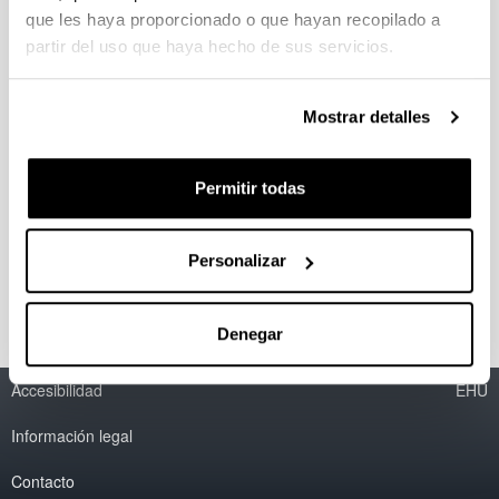
UniDibertsitatea de la UPV/EHU
que les haya proporcionado o que hayan recopilado a
partir del uso que haya hecho de sus servicios.
Mostrar detalles
Plazo de presentación: desde el 12 de abril
hasta el 13 de mayo del 2024, ambos
inclusive
Permitir todas
(Abre una nueva ventana)
Convocatoria
(
pdf
, 1,89
Mb
)
(Abre una nueva ventana)
Impreso de solicitud
(
docx
, 205,05
Kb
)
Personalizar
(Abre una nueva ventana)
Resolución
(
pdf
, 469,74
Kb
)
Denegar
Accesibilidad
EHU
Información legal
Contacto