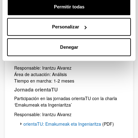
escuela de ingeniería y visualizar los datos relacionados
Permitir todas
con la desigualdad entre mujeres y hombres en
tecnología y ciencia.
Personalizar
Años anteriores
Diagnóstico
Denegar
Análisis del nº de alumnos y alumnas en las titulaciones
de Grado y Master de la Escuela
Responsable: Irantzu Alvarez
Área de actuación: Análisis
Tiempo en marcha: 1-2 meses
Jornada orientaTU
Participación en las jornadas orientaTU con la charla
‘Emakumeak eta Ingeniaritza’
Responsable: Irantzu Alvarez
orientaTU: Emakumeak eta Ingeniaritza
(PDF)