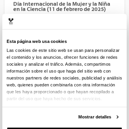
Día Internacional de la Mujer y la Niña
en la Ciencia (11 de febrero de 2025)
En la Escuela de Ingeniería de Bilbao el grupo
TELEKAS (Departamento de Ingeniería de
Telecomunicaciones) ha organizado una actividad para
celebrar el 11 de febrero. En la entrada del colegio se
colocará una mesa para la obtención de ballenas. Los
Esta página web usa cookies
alumnos podrán cambiar las ballenas por un chocolate
Las cookies de este sitio web se usan para personalizar
en la cafetería. Para conseguir la ballena tendrán que
el contenido y los anuncios, ofrecer funciones de redes
responder a una serie de preguntas: cuánto es el
sociales y analizar el tráfico. Además, compartimos
porcentaje de mujeres estudiantes, qué porcentaje de
información sobre el uso que haga del sitio web con
mujeres profesoras o cuántas de mujeres directoras
han tenido clases. En la mesa estarán presentes
nuestros partners de redes sociales, publicidad y análisis
alumnas y profesoras. Además, en torno a la mesa se
web, quienes pueden combinarla con otra información
colocarán carteles explicativos de la jornada.
que les haya proporcionado o que hayan recopilado a
Por otro lado, del 10 al 12 de febrero se proyectará en
partir del uso que haya hecho de sus servicios.
las pantallas escolares un vídeo relacionado con el
tema.
Mostrar detalles
Los objetivos son: visualizar el día ante el alumnado de
la escuela, visualizar el trabajo de las mujeres de la