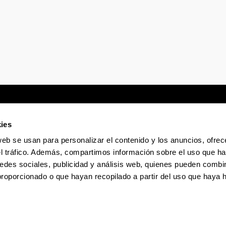
ies
web se usan para personalizar el contenido y los anuncios, ofrec
Sede electrónica
Accesibilidad
Infor
el tráfico. Además, compartimos información sobre el uso que ha
edes sociales, publicidad y análisis web, quienes pueden combin
proporcionado o que hayan recopilado a partir del uso que haya
La EHU en Tiktok
La EHU en Bluesky
La EHU