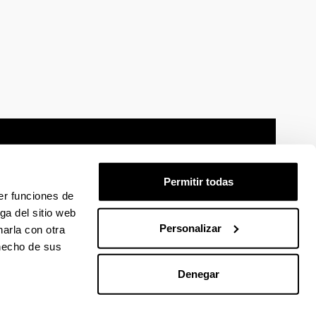
Permitir todas
er funciones de
mación legal
Mapa
Ayuda
Contacto
ga del sitio web
Personalizar
arla con otra
 hecho de sus
 en Facebook
La EHU en Linkedin
La EHU en Instagram
La EHU en Youtube
La EHU en Vimeo
La EHU en Flickr
Denegar