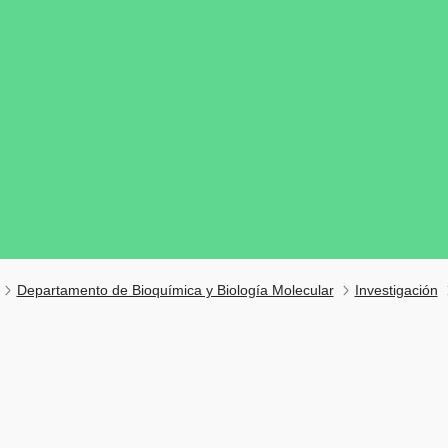
Departamento de Bioquímica y Biología Molecular
Investigación
tar subpáginas
tar subpáginas