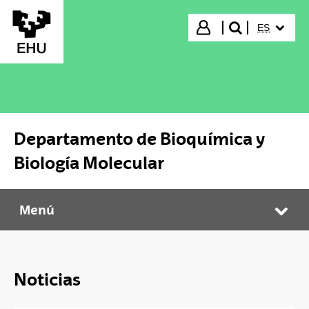
Saltar al contenido principal
IDIOMA S
Iniciar sesión
ES
buscar"
Departamento de Bioquímica y
Biología Molecular
Menú
Departamento de Bioquímica y Biología Molecular
Abr
Noticias