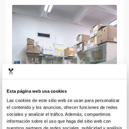
Esta página web usa cookies
Itziar Alkorta elegida decana de la Facultad de
Las cookies de este sitio web se usan para personalizar
Ciencia y Tecnologia / Itziar Alkorta Zientzia eta
el contenido y los anuncios, ofrecer funciones de redes
Teknologia Fakultateko Dekano gisa aukeratuta
16.07.2026
sociales y analizar el tráfico. Además, compartimos
izan da
información sobre el uso que haga del sitio web con
nuestros partners de redes sociales, publicidad y análisis