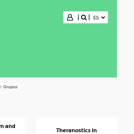
IDIOMA SELECCIO
Iniciar sesión
ES
buscar"
Grupos
m and
Theranostics in