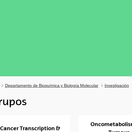
Departamento de Bioquímica y Biología Molecular
Investigación
rupos
tar subpáginas
Oncometabolis
tar subpáginas
Cancer Transcription &