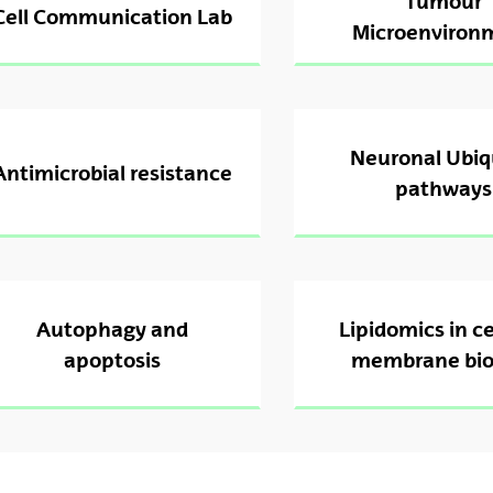
Tumour
Cell Communication Lab
Microenviron
tar subpáginas
Neuronal Ubiq
Antimicrobial resistance
pathways
Autophagy and
Lipidomics in ce
apoptosis
membrane bio