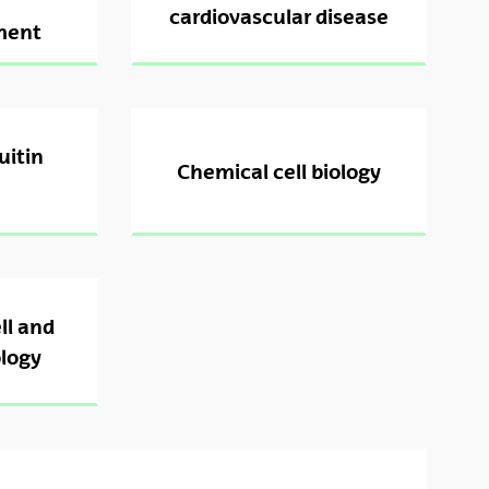
cardiovascular disease
ment
uitin
Chemical cell biology
ll and
logy