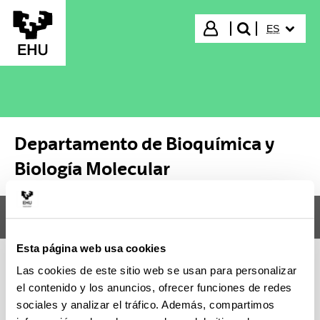
Saltar al contenido principal
IDIOMA S
Iniciar sesión
ES
buscar"
Departamento de Bioquímica y
Biología Molecular
Menú
Departamento de Bioquímica y Biología Molecular
Abr
Esta página web usa cookies
Las cookies de este sitio web se usan para personalizar
el contenido y los anuncios, ofrecer funciones de redes
sociales y analizar el tráfico. Además, compartimos