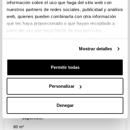
Sala Elhuyar
información sobre el uso que haga del sitio web con
nuestros partners de redes sociales, publicidad y análisis
web, quienes pueden combinarla con otra información
que les haya proporcionado o que hayan recopilado a
partir del uso que haya hecho de sus servicios.
Mostrar detalles
Permitir todas
Espacio idóneo para llevar a cabo pequeñas
conferencias, ruedas de prensa o talleres de tipología
Personalizar
muy diversa.
Capacidad:
Denegar
24 personas (sillas con mesas)
Superficie:
80 m²