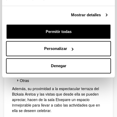
Mostrar detalles
Se trata de un espacio diáfano de 80 m² apropiado para
exposiciones de cualquier tipo. No obstante, debido a
Permitir todas
las posibilidades que ofrece una sala como esta, en ella
se pueden desarrollar actividades de tipología muy
diversa:
Personalizar
Sala de conferencia o reuniones equipándola con
mobiliario
Espacio para celebrar cócteles o comidas
Denegar
Proyecciones o espectáculos
Talleres
Otras
Además, su proximidad a la espectacular terraza del
Bizkaia Aretoa y las vistas que desde ella se pueden
apreciar, hacen de la sala Etxepare un espacio
inmejorable para llevar a cabo las actividades que en
ella se deseen celebrar.