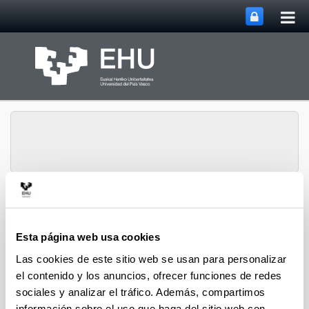
Abri
Saltar al contenido principal
me
prin
Departamento de
Biología Vegetal y
Abrir/cerrar m
Menú
Ecología
Esta página web usa cookies
Las cookies de este sitio web se usan para personalizar
el contenido y los anuncios, ofrecer funciones de redes
Estudios de postgrado
sociales y analizar el tráfico. Además, compartimos
información sobre el uso que haga del sitio web con