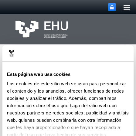
Abri
Saltar al contenido principal
me
prin
Esta página web usa cookies
Las cookies de este sitio web se usan para personalizar
el contenido y los anuncios, ofrecer funciones de redes
Departamento de
Biología Vegetal y
sociales y analizar el tráfico. Además, compartimos
Abrir/cerrar m
Menú
Ecología
información sobre el uso que haga del sitio web con
nuestros partners de redes sociales, publicidad y análisis
web, quienes pueden combinarla con otra información
Grupos
que les haya proporcionado o que hayan recopilado a
partir del uso que haya hecho de sus servicios.