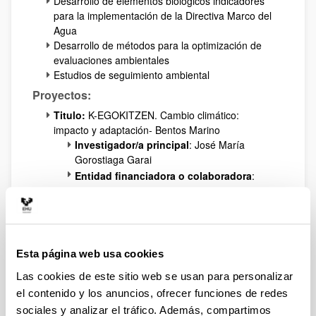
Desarrollo de elementos biológicos indicadores
para la implementación de la Directiva Marco del
Agua
Desarrollo de métodos para la optimización de
evaluaciones ambientales
Estudios de seguimiento ambiental
Proyectos:
Titulo:
K-EGOKITZEN. Cambio climático:
impacto y adaptación- Bentos Marino
Investigador/a principal
: José María
Gorostiaga Garai
Entidad financiadora o colaboradora
:
Eusko Jaurlaritza/Gobierno Vasco
Titulo:
Declive de las praderas submareales de
Gelidium corneum en el Cantábrico oriental bajo
el impacto del Cambio Climático: efectos
Esta página web usa cookies
interactivos de la luz y nutrientes
Las cookies de este sitio web se usan para personalizar
Investigador/a principal:
José María
el contenido y los anuncios, ofrecer funciones de redes
Gorostiaga Garai
sociales y analizar el tráfico. Además, compartimos
Entidad financiadora o colaboradora: