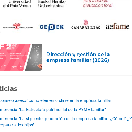
ar subpáginas
Dirección y gestión de la
empresa familiar (2026)
ar subpáginas
icias
 consejo asesor como elemento clave en la empresa familiar
nferencia "La Estructura patrimonial de la PYME familiar"
nferencia "La siguiente generación en la empresa familiar: ¿Cómo? ¿
eparar a los hijos"
ar subpáginas