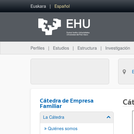
Saltar al contenido principal
Euskara
Español
Perfiles
Estudios
Estructura
Investigación
Cátedra de Empresa
Cát
Familiar
La Cátedra
Mostrar/ocult
Quiénes somos