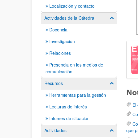
Localización y contacto
Actividades de la Cátedra
Mostrar/ocult
Docencia
Investigación
Relaciones
Presencia en los medios de
comunicación
Recursos
Mostrar/ocult
Not
Herramientas para la gestión
El
Lecturas de interés
Co
Infomes de situación
Co
que pr
Actividades
Mostrar/ocult