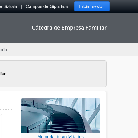
 Bizkaia
Campus de Gipuzkoa
Iniciar sesión
Cátedra de Empresa Familiar
orio
iar
Memoria de actividades