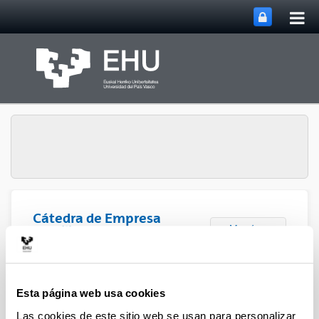
Abri
Saltar al contenido principal
me
prin
Cátedra de Empresa
Abrir/cerrar m
Menú
Familiar
Informes de situación
Esta página web usa cookies
Relevancia y supervivencia de la empresa
Las cookies de este sitio web se usan para personalizar