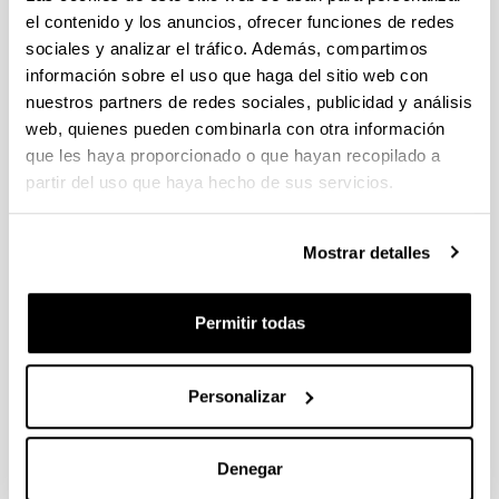
familiar. La empresa familiar en España
(pdf,
el contenido y los anuncios, ofrecer funciones de redes
4,3 Mb)
sociales y analizar el tráfico. Además, compartimos
Red de Cátedras de Empresa Familiar. IEF 2025
información sobre el uso que haga del sitio web con
La rentabilidad de las empresas familiares a
nuestros partners de redes sociales, publicidad y análisis
través de la calificación crediticia
(pdf, 1,6 Mb)
web, quienes pueden combinarla con otra información
Observatorio INBONIS de la empresa familiar y
que les haya proporcionado o que hayan recopilado a
IEF
partir del uso que haya hecho de sus servicios.
Radiografía de la Empresa Familiar en Bizkaia
2019-2020
(pdf, 1,1 Mb)
Diciembre 2020
Mostrar detalles
La empresa familiar vasca en el contexto
europeo: El desafío de crecer, madurar y
Permitir todas
permanecer
(pdf, 1 Mb)
Noviembre 2020
La Empresa Familiar Vasca en el
Personalizar
contexto europeo. El desafío de crecer,
madurar y permanecer
(pdf, 407 Kb)
Diciembre 2019
Denegar
La Empresa Familiar en España (2015)
(pdf,