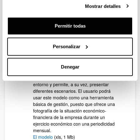
El modelo
(xlsx, 204 Kb)
Mostrar detalles
PRESUPUESTO DE TESORERÍA DIARIO
:
Este modelo realiza una proyección diaria
de la tesorería de la empresa.
Permitir todas
El modelo
(xls, 1134 Kb)
GESFINCOR
: Es un modelo de
planificación financiera a corto plazo, que
Personalizar
partiendo de la situación histórica de la
empresa proyecta el futuro económico-
financiero más inmediato. Es un modelo de
Denegar
simulación que puede adaptarse
perfectamente a las variaciones del
entorno y permite, a su vez, presentar
diferentes escenarios. El usuario podrá
usar este modelo como una herramienta
básica de gestión, puesto que ofrece una
fotografía de la situación económico-
financiera de la empresa durante un
ejercicio económico con una periodicidad
mensual.
El modelo
(xls, 1 Mb)