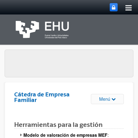
Abri
Saltar al contenido principal
me
prin
Cátedra de Empresa
Abrir/cerrar m
Menú
Familiar
Herramientas para la gestión
Modelo de valoración de empresas MEF
: