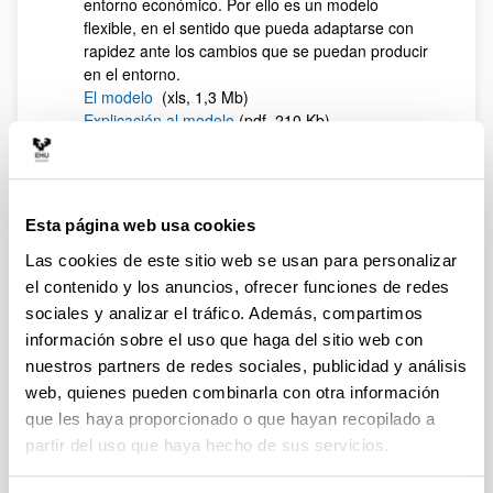
entorno económico. Por ello es un modelo
flexible, en el sentido que pueda adaptarse con
rapidez ante los cambios que se puedan producir
en el entorno.
El modelo
(xls, 1,3 Mb)
Explicación al modelo
(pdf, 210 Kb)
Modelos de planificación financiera a corto
plazo:
PLAN A CORTO PLAZO
: Es un modelo
muy sencillo de utilizar y puede adaptarse
Esta página web usa cookies
muy fácilmente a las necesidades de la
empresa. El usuario solo debe indicar la
Las cookies de este sitio web se usan para personalizar
situación económico financiera de la que
el contenido y los anuncios, ofrecer funciones de redes
parte y las previsiones para elaborar la
sociales y analizar el tráfico. Además, compartimos
cuenta de pérdidas y ganancias, tesorería
información sobre el uso que haga del sitio web con
y balance mensual.
nuestros partners de redes sociales, publicidad y análisis
El modelo
(xls, 54 Kb)
web, quienes pueden combinarla con otra información
GESTION DEL CIRCULANTE
: Es un
que les haya proporcionado o que hayan recopilado a
modelo de planificación financiera a corto
plazo. Este modelo permite además la
partir del uso que haya hecho de sus servicios.
simulación de soluciones financieras al
déficit de tesorería.