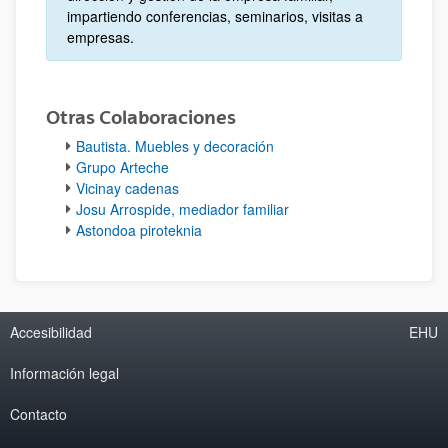
impartiendo conferencias, seminarios, visitas a
empresas.
Otras Colaboraciones
Bautista. Muebles y decoración
Grupo Arteche
Vicinay cadenas
Josu Arrospide, mediador familiar
Astondoa piroteknia
Accesibilidad
EHU
Información legal
Contacto