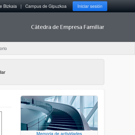
 Bizkaia
Campus de Gipuzkoa
Iniciar sesión
Cátedra de Empresa Familiar
orio
iar
Memoria de actividades