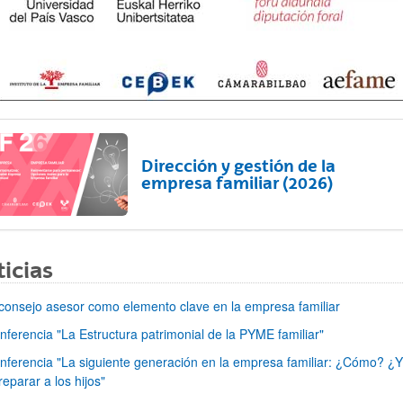
ar subpáginas
Dirección y gestión de la
empresa familiar (2026)
ar subpáginas
icias
 consejo asesor como elemento clave en la empresa familiar
nferencia "La Estructura patrimonial de la PYME familiar"
nferencia "La siguiente generación en la empresa familiar: ¿Cómo? ¿
eparar a los hijos"
ar subpáginas