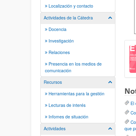
Localización y contacto
Actividades de la Cátedra
Mostrar/ocult
Docencia
Investigación
Relaciones
Presencia en los medios de
comunicación
Recursos
Mostrar/ocult
Not
Herramientas para la gestión
El
Lecturas de interés
Co
Infomes de situación
Co
que pr
Actividades
Mostrar/ocult