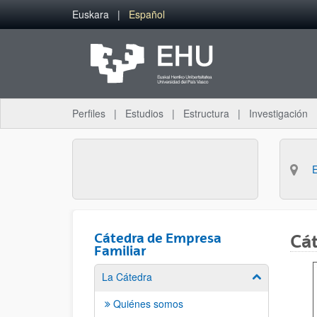
Saltar al contenido principal
Euskara
Español
Perfiles
Estudios
Estructura
Investigación
Cátedra de Empresa
Cát
Familiar
La Cátedra
Mostrar/ocult
Quiénes somos