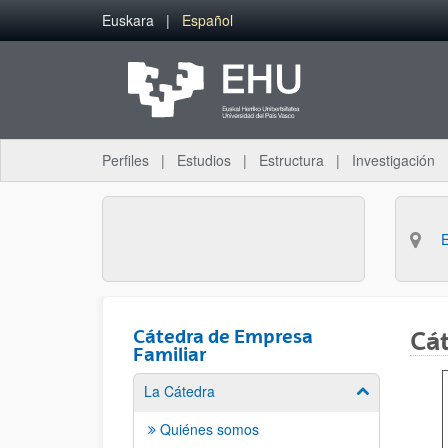
Saltar al contenido principal
Euskara
Español
Perfiles
Estudios
Estructura
Investigación
Cátedra de Empresa
Cát
Familiar
La Cátedra
Mostrar/ocult
Quiénes somos