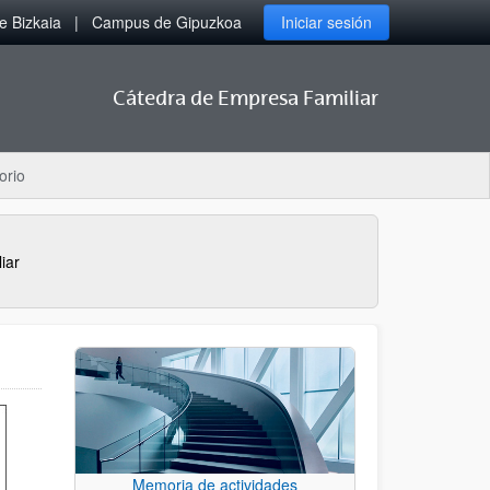
 Bizkaia
Campus de Gipuzkoa
Iniciar sesión
Cátedra de Empresa Familiar
orio
iar
Memoria de actividades