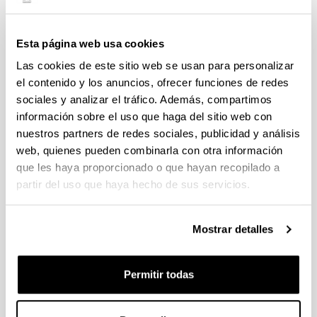
Noticias
Esta página web usa cookies
Conferencia "Como puedo valorar mi empresa. Pros y
Las cookies de este sitio web se usan para personalizar
contras"
el contenido y los anuncios, ofrecer funciones de redes
Conferencia "Conectando generaciones en la empresa
sociales y analizar el tráfico. Además, compartimos
familiar. Superar conflictos y fomentar el talento"
información sobre el uso que haga del sitio web con
nuestros partners de redes sociales, publicidad y análisis
Conferencia “El Gobierno Corporativo en la Empresa
Familiar. Derechos y deberes de los administradores”
web, quienes pueden combinarla con otra información
que les haya proporcionado o que hayan recopilado a
Conferencia "El proceso de sucesión en la pyme familiar,
partir del uso que haya hecho de sus servicios.
desde un enfoque estratégico y fiscal"
Conferencia "La empresa y la familia, dos realidades que
conviven con distintas reglas. ¿Cómo potenciar sus ventajas
Mostrar detalles
y reducir sus riesgos a través de una adecuada
planificación?"
Permitir todas
1
2
3
4
...
17
Página
Página
Página
Página
Páginas intermedias Use TA
Página