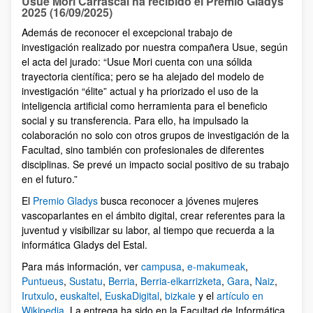
Usue Mori Carrascal ha recibido el Premio Gladys
2025 (16/09/2025)
Además de reconocer el excepcional trabajo de
investigación realizado por nuestra compañera Usue, según
el acta del jurado: “Usue Mori cuenta con una sólida
trayectoria cientíﬁca; pero se ha alejado del modelo de
investigación “élite” actual y ha priorizado el uso de la
inteligencia artiﬁcial como herramienta para el beneﬁcio
social y su transferencia. Para ello, ha impulsado la
colaboración no solo con otros grupos de investigación de la
Facultad, sino también con profesionales de diferentes
disciplinas. Se prevé un impacto social positivo de su trabajo
en el futuro.”
El
Premio Gladys
busca reconocer a jóvenes mujeres
vascoparlantes en el ámbito digital, crear referentes para la
juventud y visibilizar su labor, al tiempo que recuerda a la
informática Gladys del Estal.
Para más información, ver
campusa
,
e-makumeak
,
Puntueus
,
Sustatu
,
Berria
,
Berria-elkarrizketa
,
Gara
,
Naiz
,
Irutxulo
,
euskaltel
,
EuskaDigital
,
bizkaie
y el
artículo en
Wikipedia
. La entrega ha sido en la Facultad de Informática,