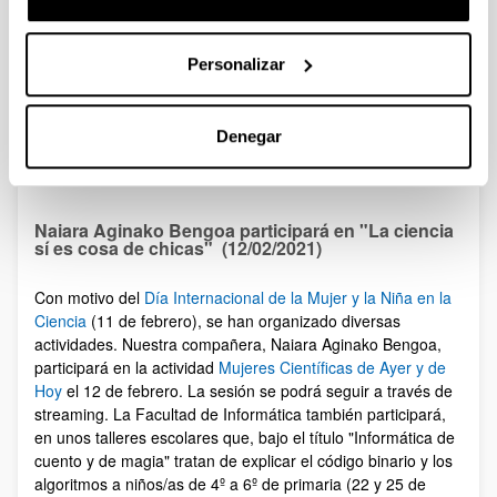
ámbito de la ingeniería eléctrica y electrónica, cuyo objetivo
es el avance de la tecnología y la educación en esas áreas,
así como en la informática y disciplinas similares. La
Personalizar
organización está compuesta por más de 423.000 miembros
a lo largo de más de 160 países y produce el 30% de la
literatura.
Denegar
Zorionak, Jose Antonio!
Naiara Aginako Bengoa participará en "La ciencia
sí es cosa de chicas" (12/02/2021)
Con motivo del
Día Internacional de la Mujer y la Niña en la
Ciencia
(11 de febrero), se han organizado diversas
actividades. Nuestra compañera, Naiara Aginako Bengoa,
participará en la actividad
Mujeres Científicas de Ayer y de
Hoy
el 12 de febrero. La sesión se podrá seguir a través de
streaming. La Facultad de Informática también participará,
en unos talleres escolares que, bajo el título "Informática de
cuento y de magia" tratan de explicar el código binario y los
algoritmos a niños/as de 4º a 6º de primaria (22 y 25 de