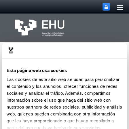
Abri
Saltar al contenido principal
me
prin
Esta página web usa cookies
Las cookies de este sitio web se usan para personalizar
el contenido y los anuncios, ofrecer funciones de redes
Abrir/cerrar m
Menú
CPWV
sociales y analizar el tráfico. Además, compartimos
información sobre el uso que haga del sitio web con
nuestros partners de redes sociales, publicidad y análisis
Tesis doctorales de 2012
web, quienes pueden combinarla con otra información
que les haya proporcionado o que hayan recopilado a
Jorge Vicente Peñalosa
"Catalizadores y
partir del uso que haya hecho de sus servicios.