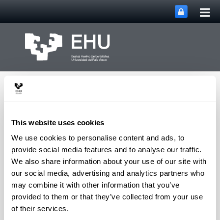
Tog
Skip to Main Content
mai
nav
This website uses cookies
We use cookies to personalise content and ads, to
Toggle site n
Menu
CPWV
provide social media features and to analyse our traffic.
We also share information about your use of our site with
our social media, advertising and analytics partners who
may combine it with other information that you’ve
2012 PhD Thesis
provided to them or that they’ve collected from your use
of their services.
Jorge Vicente Peñalosa
"Catalizadores y