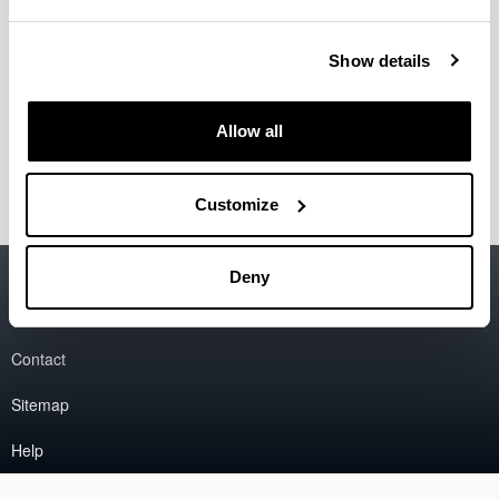
condiciones de proceso para la producción de
hidrógeno mediante reformado con vapor de dimetil
éter y de etanol"
UPV/EHU
.
2012
Show details
Aingeru Remiro Eguskiza
"Producción de
hidrógeno mediante reformado con vapor del bio-
oil: Integración en el proceso de las etapas térmica,
Allow all
catalítica y de captura de CO2"
UPV/EHU
.
2012
Customize
Accessibility
EHU
Deny
Legal information
Contact
Sitemap
Help