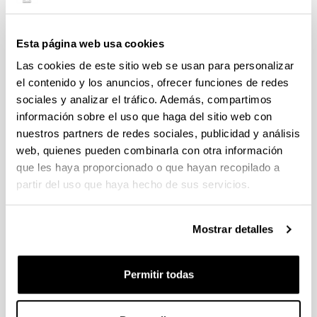
Political Economy, 1–29.
Arestis, P., Ferreiro, J., and Gomez, C. (2023)
“Does employment protection legislation affect
Esta página web usa cookies
employment and unemployment?”, Economic
Modelling, Volume 126, 106437
Las cookies de este sitio web se usan para personalizar
el contenido y los anuncios, ofrecer funciones de redes
Jesus Ferreiro and Carmen Gomez (2023)
sociales y analizar el tráfico. Además, compartimos
“Undesired consequences of labour market
información sobre el uso que haga del sitio web con
reforms: from temporary to precarious jobs.
The case of Spain”, Panoeconomicus, 70(4),
nuestros partners de redes sociales, publicidad y análisis
pp. 523-549.
web, quienes pueden combinarla con otra información
que les haya proporcionado o que hayan recopilado a
Ferreiro, J., and Gomez, C. (2022)
“Employment protection, employment and
partir del uso que haya hecho de sus servicios.
unemployment rates in European Union
countries during the Great Recession”,
Journal of Economic Policy Reform, 25(3), pp.
Mostrar detalles
240–258.
Ferreiro, J. and Serrano, F. (2021) “The
Permitir todas
COVID Health Crisis and the Fiscal and
Monetary Policies in the Euro Area”,
International Journal of Political Economy,