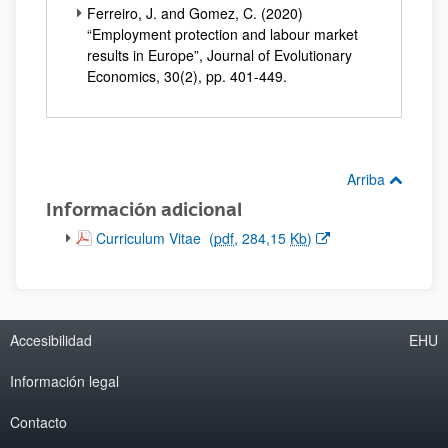
Ferreiro, J. and Gomez, C. (2020)
“Employment protection and labour market
results in Europe”, Journal of Evolutionary
Economics, 30(2), pp. 401-449.
Arriba
Información adicional
(Abre una nueva ventana)
Curriculum Vitae
(
pdf
, 284,15
Kb
)
Accesibilidad
EHU
Información legal
Contacto