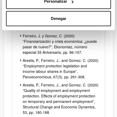
Personalizar
50:3, pp. 212-225.
Arestis, P., Ferreiro, J., and Gomez, C. (2021)
“Labour market flexibilization and income
Denegar
distribution in Europe”, Panoeconomicus,
68(2), pp. 167-185.
Ferreiro, J. y Gomez, C. (2020)
“Financiarización y crisis económica: ¿puede
pasar de nuevo?”, Ekonomiaz, número
especial 35 Aniversario, pp. 86-107.
Arestis, P., Ferreiro, J., and Gomez, C. (2020)
“Employment protection legislation and
income labour shares in Europe”,
Panoeconomicus, 67(3), pp. 291-308.
Arestis, P., Ferreiro, J., and Gomez, C. (2020)
“Quality of employment and employment
protection. Effects of employment protection
on temporary and permanent employment”,
Structural Change and Economic Dynamics,
53, pp. 180-188.