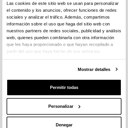
Gipuzkoa: Generación de Herramientas
Las cookies de este sitio web se usan para personalizar
Innovadoras. Diputación Foral De Guipuzcoa
el contenido y los anuncios, ofrecer funciones de redes
(2004)
sociales y analizar el tráfico. Además, compartimos
Trayectorias de Penetración de las TIC en el
información sobre el uso que haga del sitio web con
ámbito universitarios. Diputación Foral de
Gipuzkoa (2003)
nuestros partners de redes sociales, publicidad y análisis
Evaluación de la experimentación y de la
web, quienes pueden combinarla con otra información
simulación en la gestión de proyectos de
que les haya proporcionado o que hayan recopilado a
ingeniería de software. UPV/EHU (2000)
partir del uso que haya hecho de sus servicios.
Coordinación de grupos investigadores en el área
de la medición y experimentación en ingeniería
del software. MCyT. Ministerio de Ciencia y
Mostrar detalles
Tecnología (1998)
Arriba
Permitir todas
PUBLICACIONES PRINCIPALES
Azkue Irigoyen, I., Urcola Carrera, L. (2019):
Aspectos clave del itinerario ADE-DUAL. I
Personalizar
Congreso Internacional. La Formación Dual
Universitaria en el Espacio europeo de Educación
Superior.
Denegar