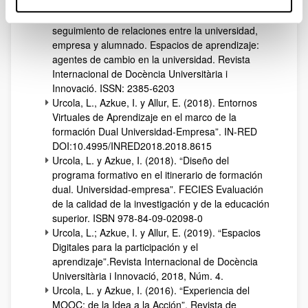
Allur Aranburu, E.; Urcola Carrera, L. y Azkue
Irigoyen, I. (2018): Plataforma de intercambio y
seguimiento de relaciones entre la universidad,
empresa y alumnado. Espacios de aprendizaje:
agentes de cambio en la universidad. Revista
Internacional de Docència Universitària i
Innovació. ISSN: 2385-6203
Urcola, L., Azkue, I. y Allur, E. (2018). Entornos
Virtuales de Aprendizaje en el marco de la
formación Dual Universidad-Empresa”. IN-RED
DOI:10.4995/INRED2018.2018.8615
Urcola, L. y Azkue, I. (2018). “Diseño del
programa formativo en el itinerario de formación
dual. Universidad-empresa”. FECIES Evaluación
de la calidad de la investigación y de la educación
superior. ISBN 978-84-09-02098-0
Urcola, L.; Azkue, I. y Allur, E. (2019). “Espacios
Digitales para la participación y el
aprendizaje”.Revista Internacional de Docència
Universitària i Innovació, 2018, Núm. 4.
Urcola, L. y Azkue, I. (2016). “Experiencia del
MOOC: de la Idea a la Acción”. Revista de