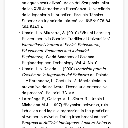
enfoques evaluativos”. Actas del Symposio-taller
de las XVII Jornadas de Enseñanza Universitaria
de la Ingeniería Informática. Escuela Técnica
Superior de Ingeniería Informática. ISBN: 978-84-
694-5440-4
Urcola, L. y Altuzarra, A. (2010) “Virtual Learning
Environments in Spanish Traditional Universities”.
International Journal of Social, Behavioural,
Educational, Economic and Industrial
Engineering
. World Academy of Science,
Engineering and Technology. Vol. 4, No. 6
Urcola, L. y Dolado, J. (2000)
Medición para la
Gestión de la Ingeniería del Software
en Dolado,
J. y Fernández, L. Capítulo 13 “Mantenimiento
preventivo del software. Desde una perspectiva
de proceso”. Editorial RA-MA
Larrañaga P., Gallego M.J., Sierra B., Urkola L.,
Michelena M.J. (1997) “Bayesian networks, rule
induction and logistic regression in the prediction
of women survival suffering from breast cáncer”.
P
rogress in Artificial Intelligence. Lecture Notes in